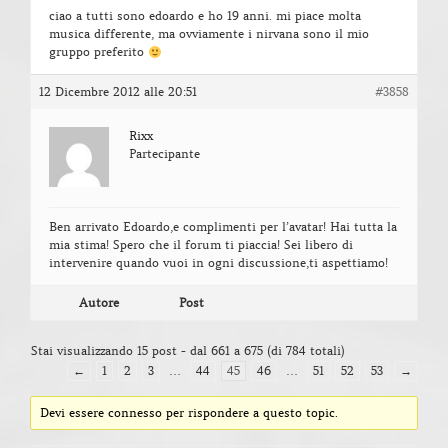
ciao a tutti sono edoardo e ho 19 anni. mi piace molta
musica differente, ma ovviamente i nirvana sono il mio
gruppo preferito
12 Dicembre 2012 alle 20:51
#3858
Rixx
Partecipante
Ben arrivato Edoardo,e complimenti per l’avatar! Hai tutta la
mia stima! Spero che il forum ti piaccia! Sei libero di
intervenire quando vuoi in ogni discussione,ti aspettiamo!
Autore
Post
Stai visualizzando 15 post - dal 661 a 675 (di 784 totali)
←
1
2
3
…
44
45
46
…
51
52
53
→
Devi essere connesso per rispondere a questo topic.