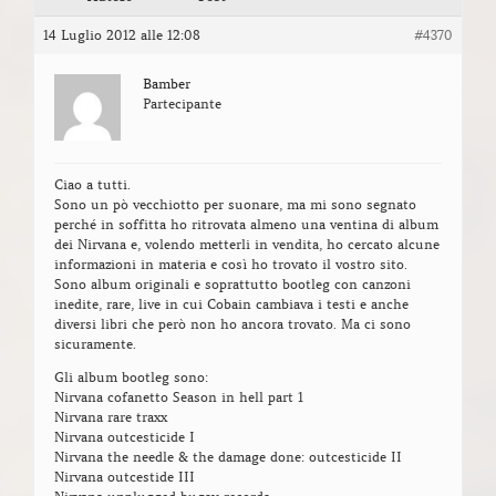
14 Luglio 2012 alle 12:08
#4370
Bamber
Partecipante
Ciao a tutti.
Sono un pò vecchiotto per suonare, ma mi sono segnato
perché in soffitta ho ritrovata almeno una ventina di album
dei Nirvana e, volendo metterli in vendita, ho cercato alcune
informazioni in materia e così ho trovato il vostro sito.
Sono album originali e soprattutto bootleg con canzoni
inedite, rare, live in cui Cobain cambiava i testi e anche
diversi libri che però non ho ancora trovato. Ma ci sono
sicuramente.
Gli album bootleg sono:
Nirvana cofanetto Season in hell part 1
Nirvana rare traxx
Nirvana outcesticide I
Nirvana the needle & the damage done: outcesticide II
Nirvana outcestide III