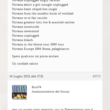
Nirvana unplugged bugsy records
Nirvana about a girl sinngle unplugged
Nirvana heart shiped box single
Nirvana from the muddys bunk of wishkah
Nirvana ve te fair inculer
Nirvana greatest hits live & assorted rarities
Nirvana incesticide
Nirvana nevermind
Nirvana unplugged
Nirvana bleach
Nirvana in the bloom tour 1990 tour
Nirvana Europe 1994 Roma, palaghiaccio
Spero qualcuno mi possa aiutare.
Un cordiale saluto
14 Luglio 2012 alle 17:51
#3775
Kurt74
Amministratore del forum
apri un nuovo topic apposito, qui in Presentazioni non e’