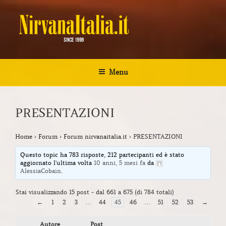
Salta
al
contenuto
NIRVANA ITALIA
Kurt Cobain Biografia Discografia
Menu
PRESENTAZIONI
Home
›
Forum
›
Forum nirvanaitalia.it
›
PRESENTAZIONI
Questo topic ha 783 risposte, 212 partecipanti ed è stato
aggiornato l'ultima volta
10 anni, 5 mesi fa
da
AlessiaCobain
.
Stai visualizzando 15 post - dal 661 a 675 (di 784 totali)
←
1
2
3
…
44
45
46
…
51
52
53
→
Autore
Post