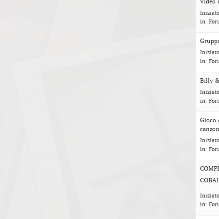
Video 
Iniziat
in:
For
Gruppo
Iniziat
in:
For
Billy &
Iniziat
in:
For
Gioco 
canzon
Iniziat
in:
For
COMP
COBA
Iniziat
in:
For