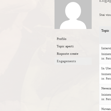
Engag
Stai vis
Topic
Profilo
Topic aperti
Interv
Risposte create
Iniziat
in:
For
Engagements
In Ute
Iniziat
in:
For
Never
Iniziat
in:
For
Nirvan