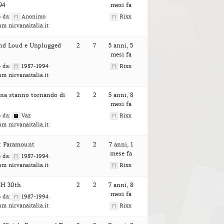
94
mesi fa
o da:
Anonimo
Rixx
um nirvanaitalia.it
nd Loud e Unplugged
2
7
5 anni, 5
mesi fa
o da:
1987-1994
Rixx
um nirvanaitalia.it
ana stanno tornando di
2
2
5 anni, 8
mesi fa
o da:
Vaz
Rixx
um nirvanaitalia.it
t Paramount
2
2
7 anni, 1
mese fa
o da:
1987-1994
um nirvanaitalia.it
Rixx
H 30th
2
2
7 anni, 8
mesi fa
o da:
1987-1994
um nirvanaitalia.it
Rixx