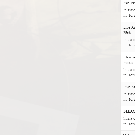
live 19
Iniziat
in:
For
Live A
25th
Iniziat
in:
For
I Nirv
moda
Iniziat
in:
For
Live A
Iniziat
in:
For
BLEAC
Iniziat
in:
For