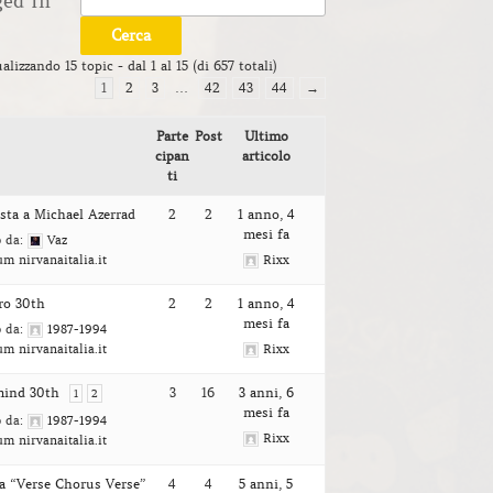
ed In
ualizzando 15 topic - dal 1 al 15 (di 657 totali)
1
2
3
…
42
43
44
→
Parte
Post
Ultimo
cipan
articolo
ti
ista a Michael Azerrad
2
2
1 anno, 4
mesi fa
o da:
Vaz
um nirvanaitalia.it
Rixx
ro 30th
2
2
1 anno, 4
mesi fa
o da:
1987-1994
um nirvanaitalia.it
Rixx
mind 30th
3
16
3 anni, 6
1
2
mesi fa
o da:
1987-1994
Rixx
um nirvanaitalia.it
a “Verse Chorus Verse”
4
4
5 anni, 5