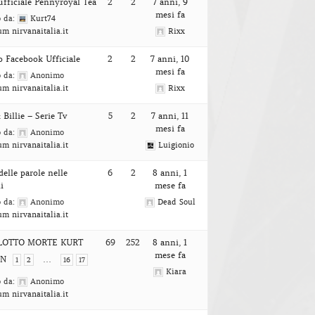
ufficiale Pennyroyal Tea
2
2
7 anni, 9
mesi fa
o da:
Kurt74
um nirvanaitalia.it
Rixx
 Facebook Ufficiale
2
2
7 anni, 10
mesi fa
o da:
Anonimo
um nirvanaitalia.it
Rixx
 Billie – Serie Tv
5
2
7 anni, 11
mesi fa
o da:
Anonimo
um nirvanaitalia.it
Luigionio
delle parole nelle
6
2
8 anni, 1
i
mese fa
o da:
Anonimo
Dead Soul
um nirvanaitalia.it
LOTTO MORTE KURT
69
252
8 anni, 1
mese fa
IN
…
1
2
16
17
Kiara
o da:
Anonimo
um nirvanaitalia.it