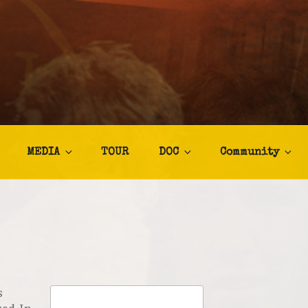
TALIA
afia
MEDIA
TOUR
DOC
Community
s