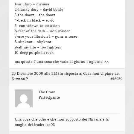
1-in utero – nirvana
2-hunky dory – david bowie
3-the doors – the doors
4-back in black – ac dc
5- countdown to extiction
6-fear of the dark – iron maiden
7-use your illusion I – guns n roses
8-slipknot – slipknot
9-all my life – foo fighters
10-deep purple in rock
ma questa è una cosa che varia di giorno i ngiorno >.<
25 Dicembre 2009 alle 21:18
in risposta a:
Cosa non vi piace dei
Nirvana ?
#16959
The Crow
Partecipante
Una cosa che odio e che non sopporto dei Nirvana è la
moglio del leader ico03