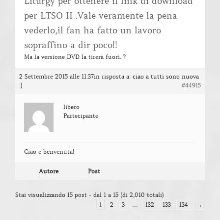
Liturgy per ottenere il link di download
per LTSO II .Vale veramente la pena
vederlo,il fan ha fatto un lavoro
sopraffino a dir poco!!
Ma la versione DVD la tirerà fuori..?
2 Settembre 2015 alle 11:37
in risposta a:
ciao a tutti sono nuova
:)
#44915
libero
Partecipante
Ciao e benvenuta!
Autore
Post
Stai visualizzando 15 post - dal 1 a 15 (di 2,010 totali)
1
2
3
…
132
133
134
→