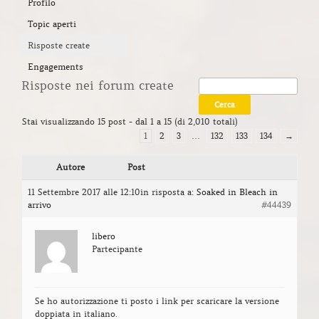
Profilo
Topic aperti
Risposte create
Engagements
Risposte nei forum create
Stai visualizzando 15 post - dal 1 a 15 (di 2,010 totali)
1
2
3
…
132
133
134
→
Autore
Post
11 Settembre 2017 alle 12:10
in risposta a:
Soaked in Bleach in
arrivo
#44439
libero
Partecipante
Se ho autorizzazione ti posto i link per scaricare la versione
doppiata in italiano.