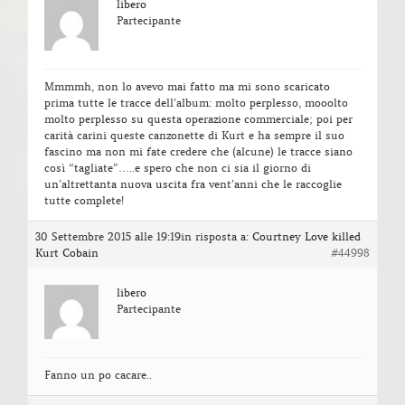
libero
Partecipante
Mmmmh, non lo avevo mai fatto ma mi sono scaricato
prima tutte le tracce dell’album: molto perplesso, mooolto
molto perplesso su questa operazione commerciale; poi per
carità carini queste canzonette di Kurt e ha sempre il suo
fascino ma non mi fate credere che (alcune) le tracce siano
così “tagliate”…..e spero che non ci sia il giorno di
un’altrettanta nuova uscita fra vent’anni che le raccoglie
tutte complete!
30 Settembre 2015 alle 19:19
in risposta a:
Courtney Love killed
Kurt Cobain
#44998
libero
Partecipante
Fanno un po cacare..