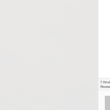
7 Otto
Hormo