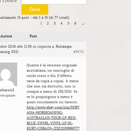
 create
ualizzando 15 post - dal 1 a 15 (di 77 totali)
1
2
3
4
5
6
→
Autore
Post
obre 2016 alle 11:39
in risposta a:
Ristampa:
aning 2011
#34711
Questa è la versione originale
australiana, un miscuglio di
vinile rosso e blu (l’effetto
varia da copia a copia). A meno
che non sia distrutto, non si
atharsis2
compra a meno di 150/200. Se
rtecipante
ve lo propongono a meno è
quasi sicuramente un tarocco.
http://www.ebay.com/itm/NIRV
ANA-HORMOANING-
AUSTRAILAN-TOUR-LP-RED-
BLUE-SWIRL-VINYL-LP-91-
KURT-COBAIN-/232120998877?