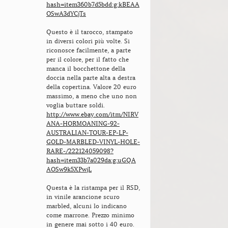
hash=item360b7d5bdd:g:kBEAA
OSwA3dYCjTs
Questo è il tarocco, stampato
in diversi colori più volte. Si
riconosce facilmente, a parte
per il colore, per il fatto che
manca il bocchettone della
doccia nella parte alta a destra
della copertina. Valore 20 euro
massimo, a meno che uno non
voglia buttare soldi.
http://www.ebay.com/itm/NIRV
ANA-HORMOANING-92-
AUSTRALIAN-TOUR-EP-LP-
GOLD-MARBLED-VINYL-HOLE-
RARE-/222124059098?
hash=item33b7a029da:g:uGQA
AOSw9k5XPwjL
Questa è la ristampa per il RSD,
in vinile arancione scuro
marbled, alcuni lo indicano
come marrone. Prezzo minimo
in genere mai sotto i 40 euro.