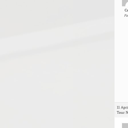
C
Pa
11 Apri
Tour N