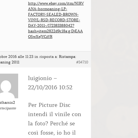
http://www.ebay.com/itm/NIRV
ANA-hormoaning-LP-
FACTORY-SEALED-BROWN-
VINYL-RSD-RECORD-STORE-
DAY-2011-/172383388042?
hash=item2822d9c18a:g:DjEAA
OSwXeJYCzYR
obre 2016 alle 11:23
in risposta a:
Ristampa:
aning 2011
#34710
luigionio –
22/10/2016 10:52
atharsis2
Per Picture Disc
rtecipante
intendi il vinile con
la foto? Perché se
così fosse, io ho il