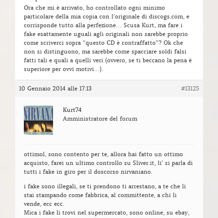
Ora che mi è arrivato, ho controllato ogni minimo
particolare della mia copia con l’originale di discogs.com, e
corrisponde tutto alla perfezione… Scusa Kurt, ma fare i
fake esattamente uguali agli originali non sarebbe proprio
come scriverci sopra “questo CD è contraffatto”? Ok che
non si distinguono, ma sarebbe come spacciare soldi falsi
fatti tali e quali a quelli veri (ovvero, se ti beccano la pena è
superiore per ovvi motivi…).
10 Gennaio 2014 alle 17:13
#13125
Kurt74
Amministratore del forum
ottimol, sono contento per te, allora hai fatto un ottimo
acquisto, farei un ultimo controllo su Sliver.it, li’ si parla di
tutti i fake in giro per il doscorso nirvaniano.
i fake sono illegali, se ti prendono ti arrestano, a te che li
stai stampando come fabbrica, al committente, a chi li
vende, ecc ecc.
Mica i fake li trovi nel supermercato, sono online, su ebay,