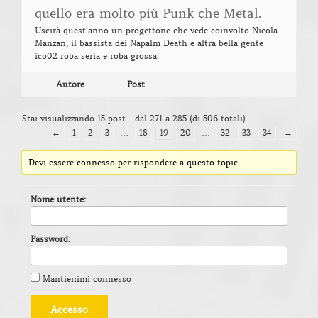
quello era molto più Punk che Metal.
Uscirà quest’anno un progettone che vede coinvolto Nicola
Manzan, il bassista dei Napalm Death e altra bella gente
ico02 roba seria e roba grossa!
Autore
Post
Stai visualizzando 15 post - dal 271 a 285 (di 506 totali)
←
1
2
3
…
18
19
20
…
32
33
34
→
Devi essere connesso per rispondere a questo topic.
Nome utente:
Password:
Mantienimi connesso
Accesso