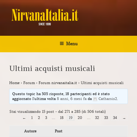
Salta
al
contenuto
NIRVANA ITALIA
Kurt Cobain Biografia Discografia
Menu
Ultimi acquisti musicali
Home
›
Forum
›
Forum nirvanaitalia.it
›
Ultimi acquisti musicali
Questo topic ha 505 risposte, 18 partecipanti ed è stato
aggiornato l'ultima volta
8 anni, 6 mesi fa
da
Catharsis2
.
Stai visualizzando 15 post - dal 271 a 285 (di 506 totali)
←
1
2
3
…
18
19
20
…
32
33
34
→
Autore
Post