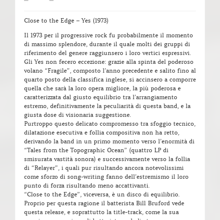
Close to the Edge – Yes (1973)
Il 1973 per il progressive rock fu probabilmente il momento
di massimo splendore, durante il quale molti dei gruppi di
riferimento del genere raggiunsero i loro vertici espressivi.
Gli Yes non fecero eccezione: grazie alla spinta del poderoso
volano “Fragile”, composto l’anno precedente e salito fino al
quarto posto della classifica inglese, si accinsero a comporre
quella che sarà la loro opera migliore, la più poderosa e
caratterizzata dal giusto equilibrio tra l’arrangiamento
estremo, definitivamente la peculiarità di questa band, e la
giusta dose di visionaria suggestione.
Purtroppo questo delicato compromesso tra sfoggio tecnico,
dilatazione esecutiva e follia compositiva non ha retto,
derivando la band in un primo momento verso l’enormità di
“Tales from the Topographic Ocean” (quattro LP di
smisurata vastità sonora) e successivamente verso la follia
di “Relayer”, i quali pur risultando ancora notevolissimi
come sforzo di song-writing fanno dell’estremismo il loro
punto di forza risultando meno accattivanti.
“Close to the Edge”, viceversa, è un disco di equilibrio.
Proprio per questa ragione il batterista Bill Bruford vede
questa release, e soprattutto la title-track, come la sua