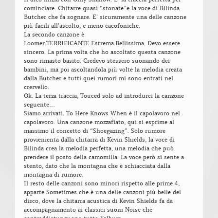
cominciare. Chitarre quasi “stonate”e la voce di Bilinda
Butcher che fa sognare. E’ sicuramente una delle canzone
più facili all’ascolto, e meno cacofoniche.
La secondo canzone è
Loomer.TERRIFICANTE.Estrema.Bellissima. Devo essere
sincero. La prima volta che ho ascoltato questa canzone
sono rimasto basito. Credevo stessero suonando dei
bambini, ma poi ascoltandola più volte la melodia creata
dalla Butcher e tutti quei rumori mi sono entrati nel
crervello.
Ok. La terza traccia, Touced solo ad introdurci la canzone
seguente…
Siamo arrivati. To Here Knows When è il capolavoro nel
capolavoro. Una canzone mozzafiato, qui si esprime al
massimo il concetto di “Shoegazing”. Solo rumore
provienienta dalla chitarra di Kevin Shields, la voce di
Bilinda crea la melodia perfetta, una melodia che può
prendere il posto della camomilla. La voce però si sente a
stento, dato che la montagna che è schiacciata dalla
montagna di rumore.
Il resto delle canzoni sono minori rispetto alle prime 4,
apparte Sometimes che è una delle canzoni più belle del
disco, dove la chitarra acustica di Kevin Shields fa da
accompagnamento ai classici suoni Noise che