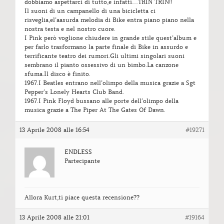
dobbiamo aspettarci di tutto,e infatti…TRIN TRIN!!
Il suoni di un campanello di una bicicletta ci
risveglia,el’aasurda melodia di Bike entra piano piano nella
nostra testa e nel nostro cuore.
I Pink però voglione chiudere in grande stile quest’album e
per farlo trasformano la parte finale di Bike in assurdo e
terrificante teatro dei rumori.Gli ultimi singolari suoni
sembrano il pianto ossessivo di un bimbo.La canzone
sfuma.Il disco è finito.
1967.I Beatles entrano nell’olimpo della musica grazie a Sgt
Pepper’s Lonely Hearts Club Band.
1967.I Pink Floyd bussano alle porte dell’olimpo della
musica grazie a The Piper At The Gates Of Dawn.
13 Aprile 2008 alle 16:54
#19271
ENDLESS
Partecipante
Allora Kurt,ti piace questa recensione??
13 Aprile 2008 alle 21:01
#19164