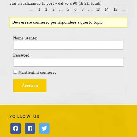
Stai visualizzando 15 post - dal 76 a 90 (di 211 totali)
←
1
2
3
…
5
6
7
…
13
14
15
→
Devi essere connesso per rispondere a questo topic.
Nome utente:
Password:
Mantienimi connesso
Accesso
FOLLOW US
facebook
facebook
twitter