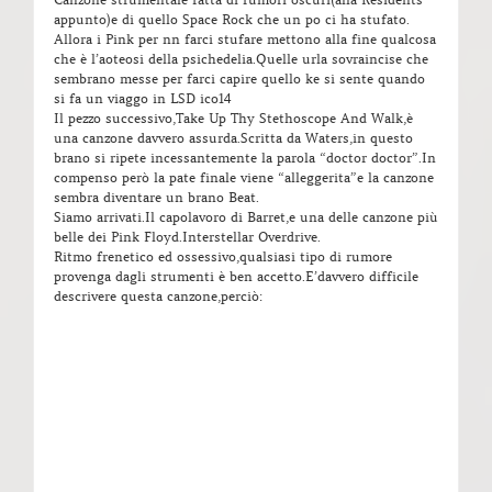
appunto)e di quello Space Rock che un po ci ha stufato.
Allora i Pink per nn farci stufare mettono alla fine qualcosa
che è l’aoteosi della psichedelia.Quelle urla sovraincise che
sembrano messe per farci capire quello ke si sente quando
si fa un viaggo in LSD ico14
Il pezzo successivo,Take Up Thy Stethoscope And Walk,è
una canzone davvero assurda.Scritta da Waters,in questo
brano si ripete incessantemente la parola “doctor doctor”.In
compenso però la pate finale viene “alleggerita”e la canzone
sembra diventare un brano Beat.
Siamo arrivati.Il capolavoro di Barret,e una delle canzone più
belle dei Pink Floyd.Interstellar Overdrive.
Ritmo frenetico ed ossessivo,qualsiasi tipo di rumore
provenga dagli strumenti è ben accetto.E’davvero difficile
descrivere questa canzone,perciò: