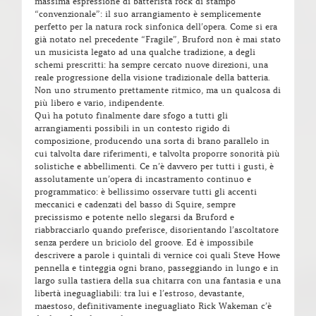
massima espressione di batterista rock di stampo
“convenzionale”: il suo arrangiamento è semplicemente
perfetto per la natura rock sinfonica dell’opera. Come si era
già notato nel precedente “Fragile”, Bruford non è mai stato
un musicista legato ad una qualche tradizione, a degli
schemi prescritti: ha sempre cercato nuove direzioni, una
reale progressione della visione tradizionale della batteria.
Non uno strumento prettamente ritmico, ma un qualcosa di
più libero e vario, indipendente.
Quì ha potuto finalmente dare sfogo a tutti gli
arrangiamenti possibili in un contesto rigido di
composizione, producendo una sorta di brano parallelo in
cui talvolta dare riferimenti, e talvolta proporre sonorità più
solistiche e abbellimenti. Ce n’è davvero per tutti i gusti, è
assolutamente un’opera di incastramento continuo e
programmatico: è bellissimo osservare tutti gli accenti
meccanici e cadenzati del basso di Squire, sempre
precissismo e potente nello slegarsi da Bruford e
riabbracciarlo quando preferisce, disorientando l’ascoltatore
senza perdere un briciolo del groove. Ed è impossibile
descrivere a parole i quintali di vernice coi quali Steve Howe
pennella e tinteggia ogni brano, passeggiando in lungo e in
largo sulla tastiera della sua chitarra con una fantasia e una
libertà ineguagliabili: tra lui e l’estroso, devastante,
maestoso, definitivamente ineguagliato Rick Wakeman c’è