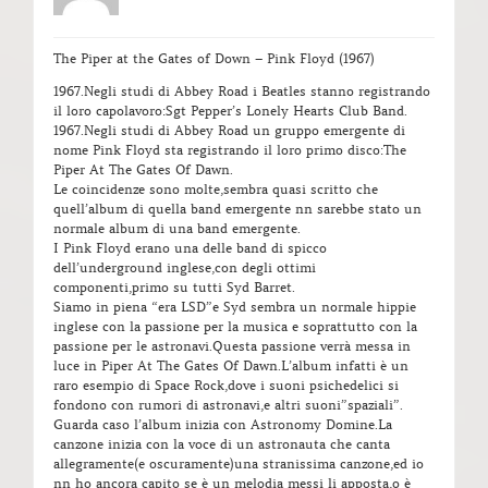
The Piper at the Gates of Down – Pink Floyd (1967)
1967.Negli studi di Abbey Road i Beatles stanno registrando
il loro capolavoro:Sgt Pepper’s Lonely Hearts Club Band.
1967.Negli studi di Abbey Road un gruppo emergente di
nome Pink Floyd sta registrando il loro primo disco:The
Piper At The Gates Of Dawn.
Le coincidenze sono molte,sembra quasi scritto che
quell’album di quella band emergente nn sarebbe stato un
normale album di una band emergente.
I Pink Floyd erano una delle band di spicco
dell’underground inglese,con degli ottimi
componenti,primo su tutti Syd Barret.
Siamo in piena “era LSD”e Syd sembra un normale hippie
inglese con la passione per la musica e soprattutto con la
passione per le astronavi.Questa passione verrà messa in
luce in Piper At The Gates Of Dawn.L’album infatti è un
raro esempio di Space Rock,dove i suoni psichedelici si
fondono con rumori di astronavi,e altri suoni”spaziali”.
Guarda caso l’album inizia con Astronomy Domine.La
canzone inizia con la voce di un astronauta che canta
allegramente(e oscuramente)una stranissima canzone,ed io
nn ho ancora capito se è un melodia messi li apposta,o è