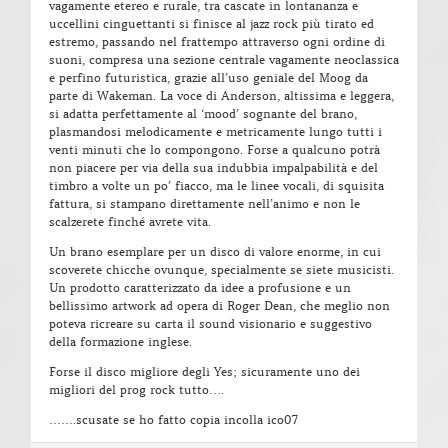
vagamente etereo e rurale, tra cascate in lontananza e
uccellini cinguettanti si finisce al jazz rock più tirato ed
estremo, passando nel frattempo attraverso ogni ordine di
suoni, compresa una sezione centrale vagamente neoclassica
e perfino futuristica, grazie all’uso geniale del Moog da
parte di Wakeman. La voce di Anderson, altissima e leggera,
si adatta perfettamente al ‘mood’ sognante del brano,
plasmandosi melodicamente e metricamente lungo tutti i
venti minuti che lo compongono. Forse a qualcuno potrà
non piacere per via della sua indubbia impalpabilità e del
timbro a volte un po’ fiacco, ma le linee vocali, di squisita
fattura, si stampano direttamente nell’animo e non le
scalzerete finché avrete vita.
Un brano esemplare per un disco di valore enorme, in cui
scoverete chicche ovunque, specialmente se siete musicisti.
Un prodotto caratterizzato da idee a profusione e un
bellissimo artwork ad opera di Roger Dean, che meglio non
poteva ricreare su carta il sound visionario e suggestivo
della formazione inglese.
Forse il disco migliore degli Yes; sicuramente uno dei
migliori del prog rock tutto….
…….scusate se ho fatto copia incolla ico07