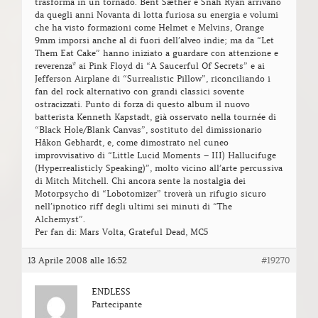
trasforma in un tornado. Bent Sæther e Snah Ryan arrivano
da quegli anni Novanta di lotta furiosa su energia e volumi
che ha visto formazioni come Helmet e Melvins, Orange
9mm imporsi anche al di fuori dell’alveo indie; ma da “Let
Them Eat Cake” hanno iniziato a guardare con attenzione e
reverenza* ai Pink Floyd di “A Saucerful Of Secrets” e ai
Jefferson Airplane di “Surrealistic Pillow”, riconciliando i
fan del rock alternativo con grandi classici sovente
ostracizzati. Punto di forza di questo album il nuovo
batterista Kenneth Kapstadt, già osservato nella tournée di
“Black Hole/Blank Canvas”, sostituto del dimissionario
Håkon Gebhardt, e, come dimostrato nel cuneo
improvvisativo di “Little Lucid Moments – III) Hallucifuge
(Hyperrealisticly Speaking)”, molto vicino all’arte percussiva
di Mitch Mitchell. Chi ancora sente la nostalgia dei
Motorpsycho di “Lobotomizer” troverà un rifugio sicuro
nell’ipnotico riff degli ultimi sei minuti di “The
Alchemyst”.
Per fan di: Mars Volta, Grateful Dead, MC5
13 Aprile 2008 alle 16:52
#19270
ENDLESS
Partecipante