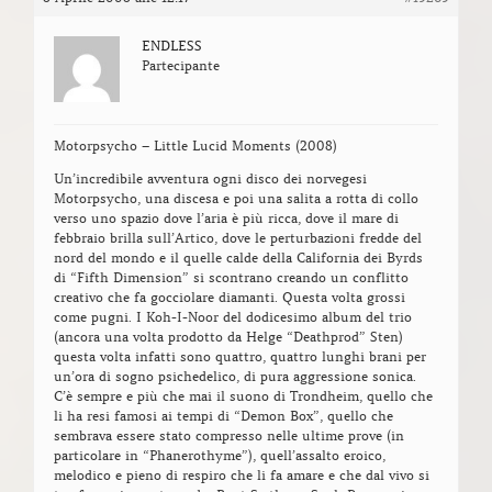
ENDLESS
Partecipante
Motorpsycho – Little Lucid Moments (2008)
Un’incredibile avventura ogni disco dei norvegesi
Motorpsycho, una discesa e poi una salita a rotta di collo
verso uno spazio dove l’aria è più ricca, dove il mare di
febbraio brilla sull’Artico, dove le perturbazioni fredde del
nord del mondo e il quelle calde della California dei Byrds
di “Fifth Dimension” si scontrano creando un conflitto
creativo che fa gocciolare diamanti. Questa volta grossi
come pugni. I Koh-I-Noor del dodicesimo album del trio
(ancora una volta prodotto da Helge “Deathprod” Sten)
questa volta infatti sono quattro, quattro lunghi brani per
un’ora di sogno psichedelico, di pura aggressione sonica.
C’è sempre e più che mai il suono di Trondheim, quello che
li ha resi famosi ai tempi di “Demon Box”, quello che
sembrava essere stato compresso nelle ultime prove (in
particolare in “Phanerothyme”), quell’assalto eroico,
melodico e pieno di respiro che li fa amare e che dal vivo si