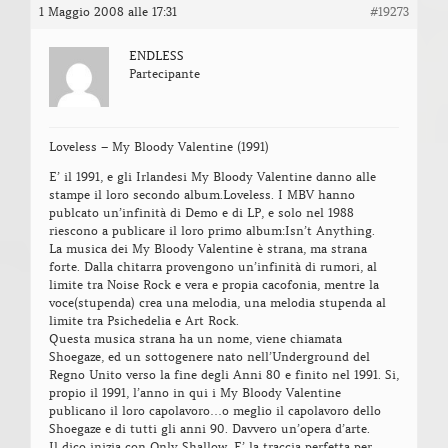
1 Maggio 2008 alle 17:31
#19273
ENDLESS
Partecipante
Loveless – My Bloody Valentine (1991)
E’ il 1991, e gli Irlandesi My Bloody Valentine danno alle
stampe il loro secondo album.Loveless. I MBV hanno
publcato un’infinità di Demo e di LP, e solo nel 1988
riescono a publicare il loro primo album:Isn’t Anything.
La musica dei My Bloody Valentine è strana, ma strana
forte. Dalla chitarra provengono un’infinità di rumori, al
limite tra Noise Rock e vera e propia cacofonia, mentre la
voce(stupenda) crea una melodia, una melodia stupenda al
limite tra Psichedelia e Art Rock.
Questa musica strana ha un nome, viene chiamata
Shoegaze, ed un sottogenere nato nell’Underground del
Regno Unito verso la fine degli Anni 80 e finito nel 1991. Si,
propio il 1991, l’anno in qui i My Bloody Valentine
publicano il loro capolavoro…o meglio il capolavoro dello
Shoegaze e di tutti gli anni 90. Davvero un’opera d’arte.
Il dico inizia con Only Shallow. E’ la traccia perfetta per