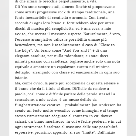
di che rifarsi le orecchie perpetuamente, a vita.
Gli Yes sono sempre stati, almeno finchè si proponevano
come artisti progressive rock di stampo tradizionale, una
fonte inesauribile di creatività e armonia. Con trenta
secondi di ogni loro brano si fornirebbero idee per interi
dischi di musica più sempliciotta, ed è una cosa, a mio
avviso, che merita il massimo rispetto. Naturalmente, è vero,
l’eccesso arrangiativo valica le possibilità umane più
benevolenti, ma non è assolutamente il caso di “Close to
the Edge”. Un brano come “And You and I” è di una
eleganza assoluta, per nulla ridondante, e i suoi dieci
minuti passano con scioltezza: togliere anche solo una nota
equivale a smontare un capolavoro curato nel minimo
dettaglio, arrangiato con classe ed emozionante in ogni suo
istante.
Ma, com’è ovvio, la parte più eccezionale di questa release è
il brano che da il titolo al disco. Difficile da rendere a
parole, così come è difficile parlare delle parole stesse! La
sensazione, a mio avviso, è un mezzo delirio da
funghettizzazione creativa… probabilmente Jon Anderson ha
creato un testo molto evocativo come immagini e al tempo
stesso ritmicamente adeguato al contesto in cui doveva
calarsi: un brano mostruoso, in cui è facile perdersi, e in cui
ogni strumento è esaltato al massimo delle sue possibilità
espressive, prossimo, appunto, al suo “limite”. Dall’inizio