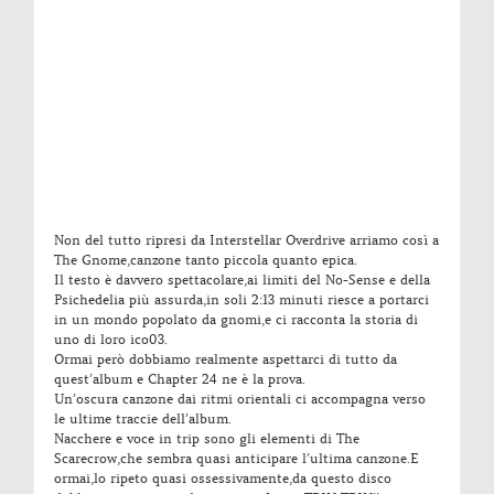
Non del tutto ripresi da Interstellar Overdrive arriamo così a
The Gnome,canzone tanto piccola quanto epica.
Il testo è davvero spettacolare,ai limiti del No-Sense e della
Psichedelia più assurda,in soli 2:13 minuti riesce a portarci
in un mondo popolato da gnomi,e ci racconta la storia di
uno di loro ico03.
Ormai però dobbiamo realmente aspettarci di tutto da
quest’album e Chapter 24 ne è la prova.
Un’oscura canzone dai ritmi orientali ci accompagna verso
le ultime traccie dell’album.
Nacchere e voce in trip sono gli elementi di The
Scarecrow,che sembra quasi anticipare l’ultima canzone.E
ormai,lo ripeto quasi ossessivamente,da questo disco