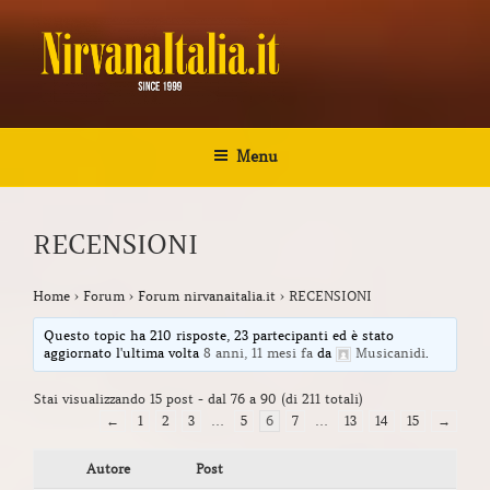
Salta
al
contenuto
NIRVANA ITALIA
Kurt Cobain Biografia Discografia
Menu
RECENSIONI
Home
›
Forum
›
Forum nirvanaitalia.it
›
RECENSIONI
Questo topic ha 210 risposte, 23 partecipanti ed è stato
aggiornato l'ultima volta
8 anni, 11 mesi fa
da
Musicanidi
.
Stai visualizzando 15 post - dal 76 a 90 (di 211 totali)
←
1
2
3
…
5
6
7
…
13
14
15
→
Autore
Post