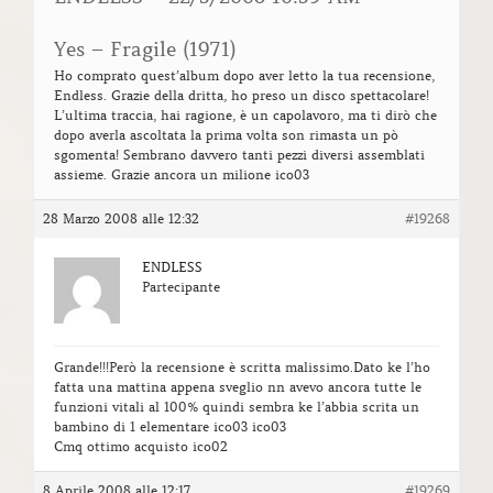
Yes – Fragile (1971)
Ho comprato quest’album dopo aver letto la tua recensione,
Endless. Grazie della dritta, ho preso un disco spettacolare!
L’ultima traccia, hai ragione, è un capolavoro, ma ti dirò che
dopo averla ascoltata la prima volta son rimasta un pò
sgomenta! Sembrano davvero tanti pezzi diversi assemblati
assieme. Grazie ancora un milione ico03
28 Marzo 2008 alle 12:32
#19268
ENDLESS
Partecipante
Grande!!!Però la recensione è scritta malissimo.Dato ke l’ho
fatta una mattina appena sveglio nn avevo ancora tutte le
funzioni vitali al 100% quindi sembra ke l’abbia scrita un
bambino di 1 elementare ico03 ico03
Cmq ottimo acquisto ico02
8 Aprile 2008 alle 12:17
#19269