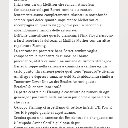
Inizia con un un Melltron che rende l’atmosfera
fantastca,surreale,poi Barret comincia a cantare
lentamente,siamo completamente rilassati,in sottofondo
sempre quel dolce quanto inquietante Mellotron ci
accompagna in questo viaggio,dove per un secondo si
abbandonano i rumori delle astronavi.
Difficile dimenticare questo brano,ma i Pink Floyd riescono
a farci scordare la dolcezza di Matilda Mother con un altro
capolavoro:Flaming.
La canzone nn promette bene.Barret sembra voglia
compensare la mancanza di rumori nel brano
precedente,infatti ci sono una miriade di rumori strani,poi
Barret inroppe nella canzone e comincia a cantare e,a un
certo punto…la canzone perde quel tono “pauroso”e diventa
un’allegra e depressa canzone Acid Rock,abbastanza simile a
Tomorrow Never Knows dei Beatles.Ancora questi
Beatles?!Si ancora loro ico08
La parte centrale di Flaming è costituita da rumori di ogni
genere,per poi finire nella maniera più dolce e spensierata
che ci sia.
Ok,dopo Flaming ci aspettiamo di tutto,e infatti 5/11 Pow R.
Toc H è propio quello ci aspettavamo.
Sembra quasi una canzone dei Residents,solo che questo nn
è “stupido Avant Gard”è qualcosa di più.
Canzone strumentale fatta di rumori oscuri(alla Residents