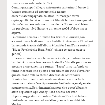
una canzone esistente( ico15 )
Comunque,dopo l’allegro astronauta canterino il basso di
Waters comincia ad entrare nelle nostre
orecchie,accompagnato da strani rumori,per farmi
capire,quelli che si sentono nei film di fantascienza quando
sta un’astronave subisce un incidente.”Houston abbiamo
un problema…Syd Barret è un genio ico03 .Vabbè ma si
sapeva.
La canzone sembra un misto fra Beatles e Caravan,con
accenni qua e la di suoni psichedelici tipicamente Floydiani.
La seconda traccia dell’album è Lucifer Sam.E’una sorta di
“Blues Psychedelic Hard Rock”(chissà se esiste questo
genere).
Il basso di Waters crea la melodia ideale per entrare in un
bar dell’Arizona e lanciare occhiate di sfida alle persone ke
giocano a carte,mentre i rumori “Space”in sottofondo ci
fanno ricordare che questo è un’album dei Pink Floyd.Per
questo brano vale lo stesso discorso di Astronomy
Domine.Per quanto può sembrare strano c’è una forte
presenza di atmosfere tipicamente Beatlesiane,amalgamate
sapientemente.Non dimentichiamoci che quest’album è
stato registrato agli Abbey Road Studio nel 1967.
Dopo le suggestive atmosfere “Western”Psichedeliche e
Beatlesiane passiamo ad un’altro grande brano:Matilda
Mother.