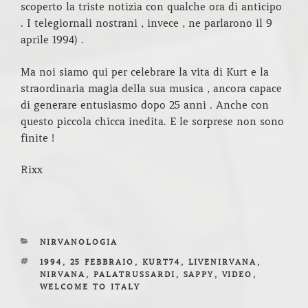
scoperto la triste notizia con qualche ora di anticipo
. I telegiornali nostrani , invece , ne parlarono il 9
aprile 1994) .
Ma noi siamo qui per celebrare la vita di Kurt e la
straordinaria magia della sua musica , ancora capace
di generare entusiasmo dopo 25 anni . Anche con
questo piccola chicca inedita. E le sorprese non sono
finite !
Rixx
CATEGORIE
NIRVANOLOGIA
TAG
1994
,
25 FEBBRAIO
,
KURT74
,
LIVENIRVANA
,
NIRVANA
,
PALATRUSSARDI
,
SAPPY
,
VIDEO
,
WELCOME TO ITALY