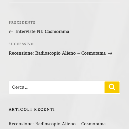
Navigazione
Articolo
PRECEDENTE
articoli
precedente:
Interviste NI: Cosmorama
Articolo
SUCCESSIVO
successivo
Recensione: Radioscopio Alieno – Cosmorama
Cerca:
Cerca
ARTICOLI RECENTI
Recensione: Radioscopio Alieno – Cosmorama