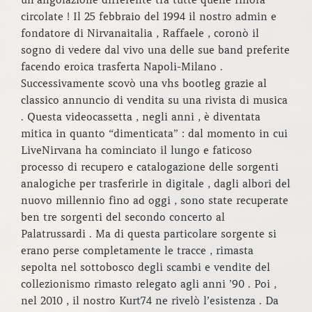
un’angolazione differente tra tutte quelle finora
circolate ! Il 25 febbraio del 1994 il nostro admin e
fondatore di Nirvanaitalia , Raffaele , coronò il
sogno di vedere dal vivo una delle sue band preferite
facendo eroica trasferta Napoli-Milano .
Successivamente scovò una vhs bootleg grazie al
classico annuncio di vendita su una rivista di musica
. Questa videocassetta , negli anni , è diventata
mitica in quanto “dimenticata” : dal momento in cui
LiveNirvana ha cominciato il lungo e faticoso
processo di recupero e catalogazione delle sorgenti
analogiche per trasferirle in digitale , dagli albori del
nuovo millennio fino ad oggi , sono state recuperate
ben tre sorgenti del secondo concerto al
Palatrussardi . Ma di questa particolare sorgente si
erano perse completamente le tracce , rimasta
sepolta nel sottobosco degli scambi e vendite del
collezionismo rimasto relegato agli anni ’90 . Poi ,
nel 2010 , il nostro Kurt74 ne rivelò l’esistenza . Da