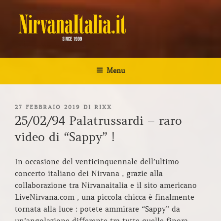
Salta
al
contenuto
NIRVANA ITALIA
Kurt Cobain Biografia Discografia
Menu
PUBBLICATO
27 FEBBRAIO 2019
DI
RIXX
IL
25/02/94 Palatrussardi – raro
video di “Sappy” !
In occasione del venticinquennale dell’ultimo
concerto italiano dei Nirvana , grazie alla
collaborazione tra Nirvanaitalia e il sito americano
LiveNirvana.com , una piccola chicca è finalmente
tornata alla luce : potete ammirare “Sappy” da