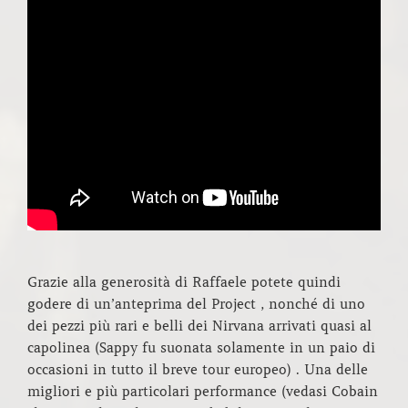
Grazie alla generosità di Raffaele potete quindi
godere di un’anteprima del Project , nonché di uno
dei pezzi più rari e belli dei Nirvana arrivati quasi al
capolinea (Sappy fu suonata solamente in un paio di
occasioni in tutto il breve tour europeo) . Una delle
migliori e più particolari performance (vedasi Cobain