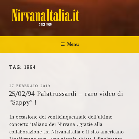
Salta
al
contenuto
NIRVANA ITALIA
Kurt Cobain Biografia Discografia
Menu
TAG:
1994
PUBBLICATO
27 FEBBRAIO 2019
IL
25/02/94 Palatrussardi – raro video di
“Sappy” !
In occasione del venticinquennale dell’ultimo
concerto italiano dei Nirvana , grazie alla
collaborazione tra Nirvanaitalia e il sito americano