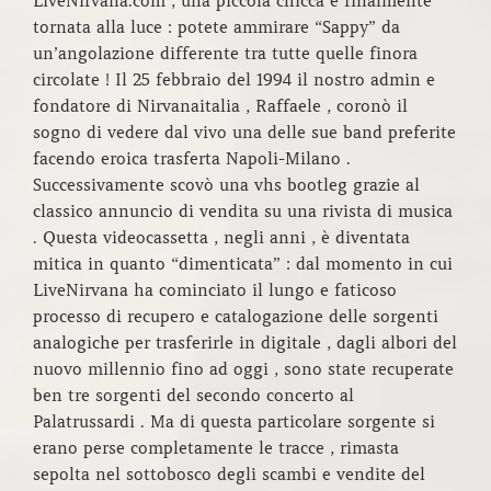
LiveNirvana.com , una piccola chicca è finalmente
tornata alla luce : potete ammirare “Sappy” da
un’angolazione differente tra tutte quelle finora
circolate ! Il 25 febbraio del 1994 il nostro admin e
fondatore di Nirvanaitalia , Raffaele , coronò il
sogno di vedere dal vivo una delle sue band preferite
facendo eroica trasferta Napoli-Milano .
Successivamente scovò una vhs bootleg grazie al
classico annuncio di vendita su una rivista di musica
. Questa videocassetta , negli anni , è diventata
mitica in quanto “dimenticata” : dal momento in cui
LiveNirvana ha cominciato il lungo e faticoso
processo di recupero e catalogazione delle sorgenti
analogiche per trasferirle in digitale , dagli albori del
nuovo millennio fino ad oggi , sono state recuperate
ben tre sorgenti del secondo concerto al
Palatrussardi . Ma di questa particolare sorgente si
erano perse completamente le tracce , rimasta
sepolta nel sottobosco degli scambi e vendite del