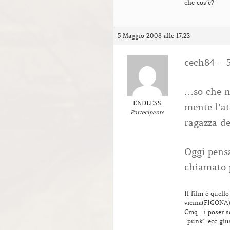
che cos’è?
5 Maggio 2008 alle 17:23
cech84 – 
…so che n
ENDLESS
mente l’at
Partecipante
ragazza de
Oggi pens
chiamato p
Il film è quell
vicina(FIGONA)
Cmq…i poser so
“punk” ecc giu