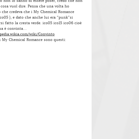
o non lo sanno di essere poser, credo che non
cosa vuol dire. Pensa che una volta ho
 che credeva che i My Chemical Romance
co05 ), e dato che anche lui era “punk”si
si fatto la cresta verde. ico05 ico15 ico06 cioè
ua è convinta…
opedia.wikia.com/wiki/Convinto
, i My Chemical Romance sono questi: