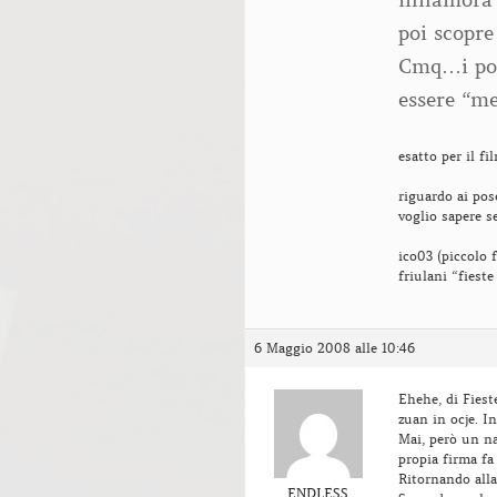
poi scopre
Cmq…i pos
essere “me
esatto per il fil
riguardo ai pos
voglio sapere s
ico03 (piccolo 
friulani “fiest
6 Maggio 2008 alle 10:46
Ehehe, di Fiest
zuan in ocje. In
Mai, però un na
propia firma f
Ritornando all
ENDLESS