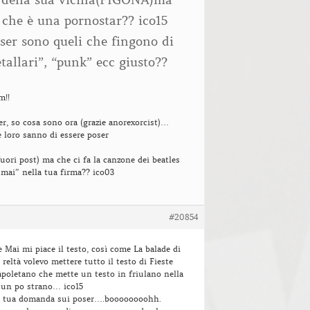
 che è una pornostar?? ico15
er sono queli che fingono di
tallari”, “punk” ecc giusto??
m!!
er, so cosa sono ora (grazie anorexorcist)…
e loro sanno di essere poser
fuori post) ma che ci fa la canzone dei beatles
e mai” nella tua firma?? ico03
#20854
e Mai mi piace il testo, così come La balade di
 reltà volevo mettere tutto il testo di Fieste
poletano che mette un testo in friulano nella
a un po strano… ico15
a tua domanda sui poser….boooooooohh.