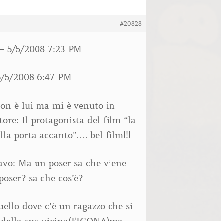
#20828
 5/5/2008 7:23 PM
5/5/2008 6:47 PM
on è lui ma mi è venuto in
tore: Il protagonista del film “la
lla porta accanto”…. bel film!!!
avo: Ma un poser sa che viene
oser? sa che cos’è?
quello dove c’è un ragazzo che si
della sua vicina(FIGONA)ma