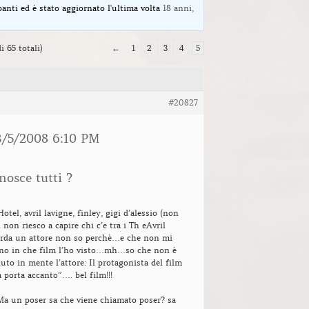
panti ed è stato aggiornato l'ultima volta
18 anni,
i 65 totali)
←
1
2
3
4
5
#20827
3/5/2008 6:10 PM
nosce tutti ?
tel, avril lavigne, finley, gigi d’alessio (non
i non riesco a capire chi c’e tra i Th eAvril
corda un attore non so perchè…e che non mi
no in che film l’ho visto…mh…so che non è
uto in mente l’attore: Il protagonista del film
a porta accanto”…. bel film!!!
Ma un poser sa che viene chiamato poser? sa