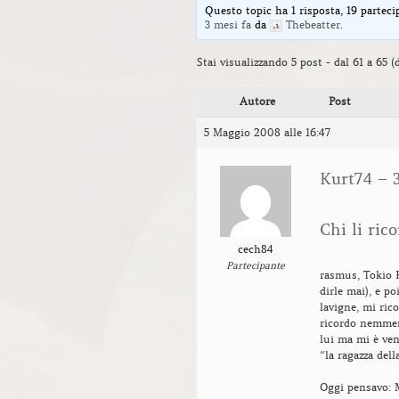
Questo topic ha 1 risposta, 19 parteci
3 mesi fa
da
Thebeatter
.
Stai visualizzando 5 post - dal 61 a 65 (d
Autore
Post
5 Maggio 2008 alle 16:47
Kurt74 – 
Chi li rico
cech84
Partecipante
rasmus, Tokio Ho
dirle mai), e po
lavigne, mi ri
ricordo nemme
lui ma mi è ven
“la ragazza dell
Oggi pensavo: 