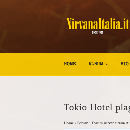
Salta
al
contenuto
NIRVANA I
Kurt Cobain Biografia Discogr
HOME
ALBUM
BIO
Tokio Hotel pla
Home
›
Forum
›
Forum nirvanaitalia.it