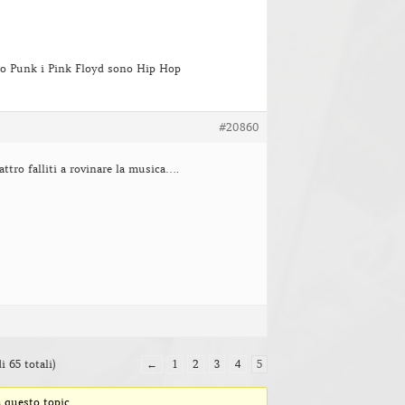
o Punk i Pink Floyd sono Hip Hop
#20860
ttro falliti a rovinare la musica….
i 65 totali)
←
1
2
3
4
5
 questo topic.