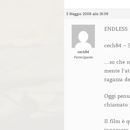
5 Maggio 2008 alle 18:09
ENDLESS –
cech84 – 
cech84
Partecipante
…so che n
mente l’at
ragazza de
Oggi pens
chiamato p
Il film è 
innamora 