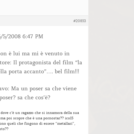
#20853
5/5/2008 6:47 PM
on è lui ma mi è venuto in
tore: Il protagonista del film “la
lla porta accanto”…. bel film!!!
avo: Ma un poser sa che viene
oser? sa che cos’è?
o dove c’è un ragazzo che si innamora della sua
ma poi scopre che è una pornostar?? ico15
no queli che fingono di essere “metallari”,
sto??