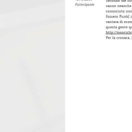
Secondo me lor
Partecipante
sanno neanche 
conosciuto uno
fossero Punk( i
vantava di esser
questa gente q
http://noncicl
Per la cronaca