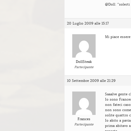
@Doll: “solert
20 Luglio 2009 alle 15:17
Mi piace esser
DollSteak
Partecipante
10 Settembre 2009 alle 21:29
Saaalve gente 
Io sono Frances
non fateci caso
non sono come t
solite quattro 
Frances
Io abito a pavi
Partecipante
prima abitavo a
passata