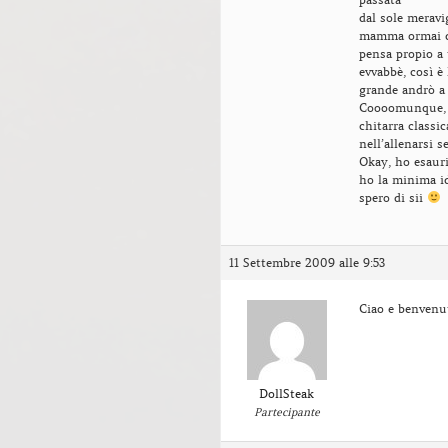
dal sole meravi
mamma ormai qu
pensa propio a 
evvabbè, così è
grande andrò a 
Coooomunque, i
chitarra classic
nell’allenarsi s
Okay, ho esauri
ho la minima i
spero di sii
11 Settembre 2009 alle 9:53
Ciao e benvenu
DollSteak
Partecipante