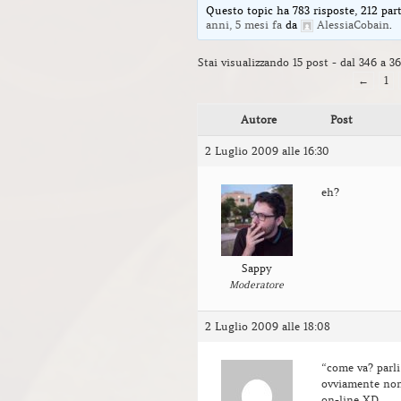
Questo topic ha 783 risposte, 212 part
anni, 5 mesi fa
da
AlessiaCobain
.
Stai visualizzando 15 post - dal 346 a 36
←
1
Autore
Post
2 Luglio 2009 alle 16:30
eh?
Sappy
Moderatore
2 Luglio 2009 alle 18:08
“come va? parli
ovviamente non
on-line XD