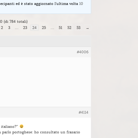
ecipanti ed è stato aggiornato l'ultima volta
10
0 (di 784 totali)
2
3
…
23
24
25
…
51
52
53
→
#4006
#4114
 italiano?”
 parlo portoghese: ho consultato un frasario