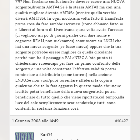
??!? Non facciamo confusione.Se dovesse essere una NUOVA
sorgente,diventa AMT#4.Se è la stessa AMT#3 ma con una
qualità migliore diventa AMT#3a (mentre quella vecchia
diverrà AMT#3b). In ogni modo,una volta fatto il transfer,la
prima cosa da fare sarebbe iscriversi (come abbiamo fatto io
e Libero) ai forum di Livenirvana e,una volta avuto l’accesso
(ci vogliono un pò di giorni,perchè devi dare nome e
cognome REALI,non nicknames) comunicare su LNCU che
hai una nuova sorgente (se fosse nuova) oppure che la tua
sorgente potrebbe essere migliore di quella circolante
perchè non ha il passaggio PAL>NTSC.A ‘sto punto ti
chiederanno screencaps per fare un primo confronto delle
sorgenti,e una volta constatata l’effettiva validità potrai
cominciare a distribuirlo (come torrent) nella sezione
LNDU.Se non vuoi/puoi torrentare affiderai la copia a
qualcuno che te lo farà aggratis.In questo modo chiunque
iscritto potrà beneficiare della nuova sorgente,tu potrai
beneficiare di tutto quello che viene riportato,col tempo,alla
luce del sole semplicemente scaricandotelo,e tutti sono
contenti.In sostanza funziona così.
1 Gennaio 2008 alle 14:49
#10427
Kurt74