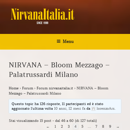
Salta
al
contenuto
NIRVANA ITALIA
Kurt Cobain Biografia Discografia
Menu
NIRVANA – Bloom Mezzago –
Palatrussardi Milano
Home
›
Forum
›
Forum nirvanaitalia.it
›
NIRVANA – Bloom
Mezzago – Palatrussardi Milano
Questo topic ha 126 risposte, 11 partecipanti ed è stato
aggiornato l'ultima volta
10 anni, 12 mesi fa
da
lorenzoArs
.
Stai visualizzando 15 post - dal 46 a 60 (di 127 totali)
←
1
2
3
4
5
…
7
8
9
→