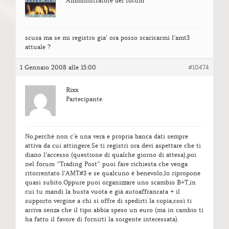
Amministratore del forum
scusa ma se mi registro gia’ ora posso scaricarmi l’amt3
attuale ?
1 Gennaio 2008 alle 15:00
#10474
Rixx
Partecipante
No,perchè non c’è una vera e propria banca dati sempre
attiva da cui attingere.Se ti registri ora devi aspettare che ti
diano l’accesso (questione di qualche giorno di attesa),poi
nel forum “Trading Post” puoi fare richiesta che venga
ritorrentato l’AMT#3 e se qualcuno è benevolo,lo ripropone
quasi subito.Oppure puoi organizzare uno scambio B+T,in
cui tu mandi la busta vuota e già autoaffrancata + il
supporto vergine a chi si offre di spedirti la copia,così ti
arriva senza che il tipo abbia speso un euro (ma in cambio ti
ha fatto il favore di fornirti la sorgente interessata).