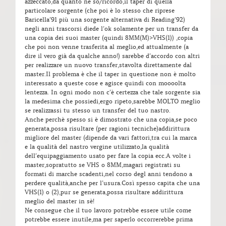
azzeccato,da quanto ne so/ricordo,il taper di quella
particolare sorgente (che poi è lo stesso che riprese
Baricella’91 più una sorgente alternativa di Reading’92)
negli anni trascorsi diede l’ok solamente per un transfer da
una copia dei suoi master (quindi 8MM(M)>VHS(1)) ,copia
che poi non venne trasferita al meglio,ed attualmente (a
dire il vero già da qualche anno!) sarebbe d’accordo con altri
per realizzare un nuovo transfer,stavolta direttamente dal
master.Il problema è che il taper in questione non è molto
interessato a queste cose e agisce quindi con moooolta
lentezza. In ogni modo non c’è certezza che tale sorgente sia
la medesima che possiedi,ergo ripeto,sarebbe MOLTO meglio
se realizzassi tu stesso un transfer del tuo nastro.
Anche perchè spesso si è dimostrato che una copia,se poco
generata,possa risultare (per ragioni tecniche)addirittura
migliore del master (dipende da vari fattori,tra cui la marca
e la qualità del nastro vergine utilizzato,la qualità
dell’equipaggiamento usato per fare la copia ecc.A volte i
master,sopratutto se VHS o 8MM,magari registrati su
formati di marche scadenti,nel corso degl anni tendono a
perdere qualità,anche per l’usura.Così spesso capita che una
VHS(1) o (2),pur se generata,possa risultare addirittura
meglio del master in sè!
Ne consegue che il tuo lavoro potrebbe essere utile come
potrebbe essere inutile,ma per saperlo occorrerebbe prima