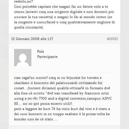
vederlo,no?
Così potrebbe capitare che magari fai un favore solo a te
stesso (avresti cmq una sorgente digitale e non dovresti più
usurare la tua cassetta) o magari lo fai al mondo intero (se
la sorgente è unsurfaced o cmq qualitativamente migliore di
quella circolante).
12 Gennaio 2008 alle 1:17
#10513
Polz
Partecipante
ciao raga!!sn nuovo!! cmq io su btjunkie ho trovato e
skarikato il koncerto del palatrussardi utilizzando bit
comet…(torrent diciamo) qualità ottima!!è in formato dvd
alla fine cè scritto “dvd was transfered by francisco ortiz
using a jvc-Hr 7700 and a digital conversor,canopus ADVC
50… nn so qnt possa esservi utili!!
però a leggere ke kurt 74 ha visto kurt dal vivo e è stato a
dei suoi koncerti m sn troppo esaltato è la prima volta ke
konsko uno ke cè stato….