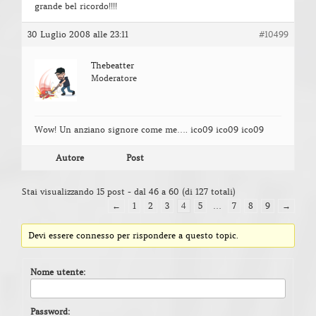
grande bel ricordo!!!!
30 Luglio 2008 alle 23:11
#10499
Thebeatter
Moderatore
Wow! Un anziano signore come me…. ico09 ico09 ico09
Autore
Post
Stai visualizzando 15 post - dal 46 a 60 (di 127 totali)
←
1
2
3
4
5
…
7
8
9
→
Devi essere connesso per rispondere a questo topic.
Nome utente:
Password: