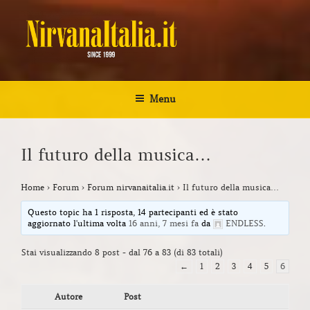
Salta
al
contenuto
NIRVANA ITALIA
Kurt Cobain Biografia Discografia
Menu
Il futuro della musica…
Home
›
Forum
›
Forum nirvanaitalia.it
›
Il futuro della musica…
Questo topic ha 1 risposta, 14 partecipanti ed è stato
aggiornato l'ultima volta
16 anni, 7 mesi fa
da
ENDLESS
.
Stai visualizzando 8 post - dal 76 a 83 (di 83 totali)
←
1
2
3
4
5
6
Autore
Post