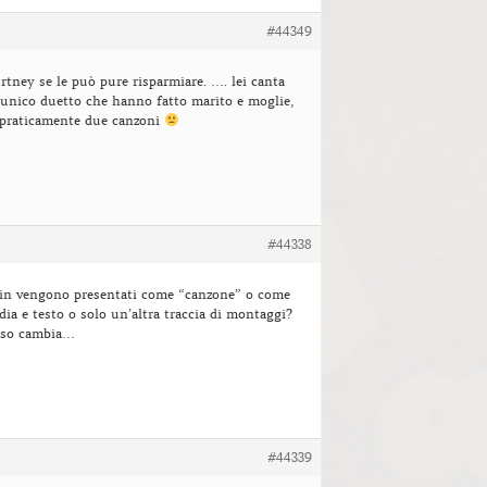
#44349
tney se le può pure risparmiare. …. lei canta
”unico duetto che hanno fatto marito e moglie,
o praticamente due canzoni
#44338
in vengono presentati come “canzone” o come
dia e testo o solo un’altra traccia di montaggi?
orso cambia…
#44339