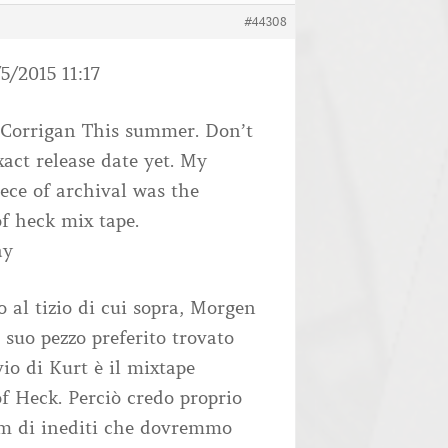
#44308
5/2015 11:17
orrigan This summer. Don’t
act release date yet. My
iece of archival was the
f heck mix tape.
ay
 al tizio di cui sopra, Morgen
l suo pezzo preferito trovato
vio di Kurt è il mixtape
f Heck. Perciò credo proprio
um di inediti che dovremmo