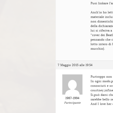
Puoi linkare l’a
Anch’io ho lett
materiale inclu
non dimentichi
della dichiaraz
lui si riferiva
“cover dei Beat
pensando che ce
lotto intero di 
mucchio).
7 Maggio 2015 alle 19:54
Purtroppo non r
In ogni modo,pa
conosciuti e sc
courtney,infine
Si,può darsi che
1987-1994
sarebbe bello se
Partecipante
And I love her 