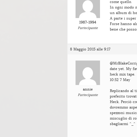
come quello.
In ogni modo m
un album di h
A parte i super
1987-1994
Forse hanno alm
Partecipante
bene che posso
8 Maggio 2015 alle 9:17
@MrBlakeCorrig
date yet. My fa
heck mix tape.
10:52 7 May
annie
Replicando al t
Partecipante
preferito trova
Heck. Perciò cr
dovremmo aspet
spezzoni musica
miscuglio di ro
sbagliarmi ^_^