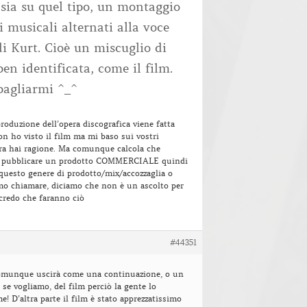
 sia su quel tipo, un montaggio
i musicali alternati alla voce
i Kurt. Cioè un miscuglio di
en identificata, come il film.
bagliarmi ^_^
produzione dell’opera discografica viene fatta
on ho visto il film ma mi baso sui vostri
ra hai ragione. Ma comunque calcola che
ve pubblicare un prodotto COMMERCIALE quindi
questo genere di prodotto/mix/accozzaglia o
mo chiamare, diciamo che non è un ascolto per
credo che faranno ciò
#44351
comunque uscirà come una continuazione, o un
e vogliamo, del film perciò la gente lo
! D’altra parte il film è stato apprezzatissimo