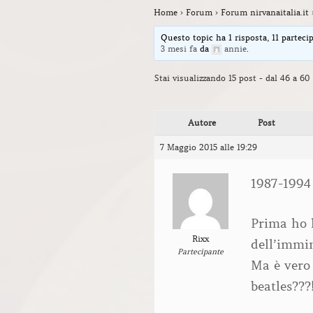
Home
›
Forum
›
Forum nirvanaitalia.it
Questo topic ha 1 risposta, 11 parteci
3 mesi fa
da
annie
.
Stai visualizzando 15 post - dal 46 a 60 
Autore
Post
7 Maggio 2015 alle 19:29
1987-1994
Prima ho l
Rixx
dell’immin
Partecipante
Ma è vero 
beatles???