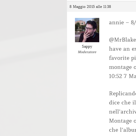
8 Maggio 2015 alle 11:38
annie – 8/
@MrBlakeC
Sappy
have an ex
Moderatore
favorite p
montage o
10:52 7 M
Replicando
dice che i
nell’archi
Montage o
che l’alb