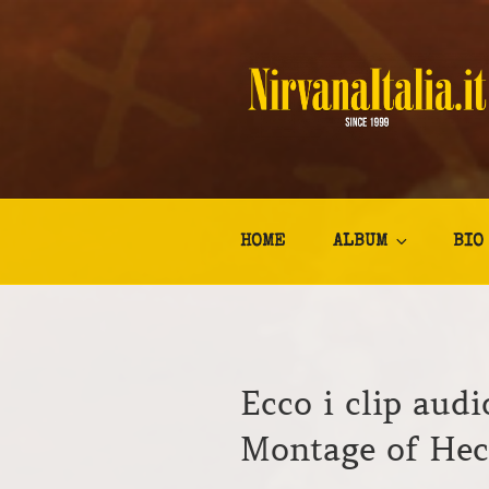
Salta
al
contenuto
NIRVANA I
Kurt Cobain Biografia Discogr
HOME
ALBUM
BIO
Ecco i clip aud
Montage of He