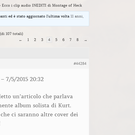
›
Ecco i clip audio INEDITI di Montage of Heck
panti ed è stato aggiornato l'ultima volta
11 anni,
(di 107 totali)
←
1
2
3
4
5
6
7
8
→
#44284
 – 7/5/2015 20:32
etto un’articolo che parlava
ente album solista di Kurt.
che ci saranno altre cover dei
!