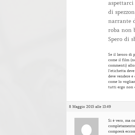
aspettarci
di spezzon
narrante d
roba non b
Spero di s
Se il lavoro di 
come il film (n
commenti) allo
l’etichetta de
deve vendere e 
come lo voglia
tutti ergo non 
8 Maggio 2015 alle 13:49
Si è vero, ma 
completamento s
comprerà eccome