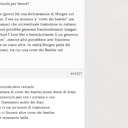
rticolo,per favore?
o (giorni fa) una dichiarazione di Morgen sul
so. C’era un accenno a “cover dei beatles”,ma
amoci che un’eventuale traduzione in italiano
ione potrebbe generare fraintendimenti (magari
 a And I Love Her e basta,buttando lì un generico
les” ,mentre altri potrebbero aver frainteso
 ne siano altre. In realtà,Morgen parla del
brani, tra cui una cover dei Beatles nel
#44327
icordo,devo cercarlo.
rlava di cover dei beatles,home demo di brani
onosciuti,jam con i nirvana o con
 frammenti audio dei diari.
 ci sia un’errore di traduzione.
 ci fossero altre cover dei beatles.
è veramente bella..