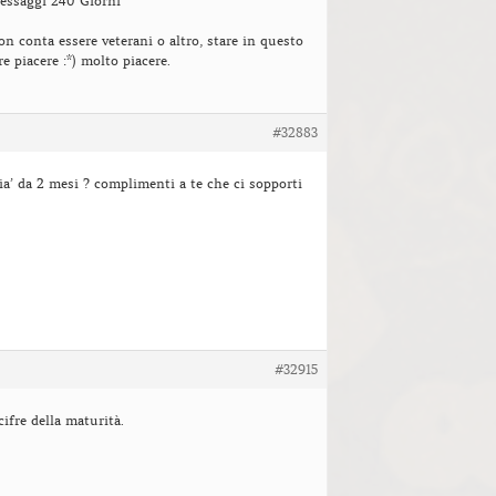
essaggi 240 Giorni
n conta essere veterani o altro, stare in questo
 piacere :*) molto piacere.
#32883
gia’ da 2 mesi ? complimenti a te che ci sopporti
#32915
cifre della maturità.