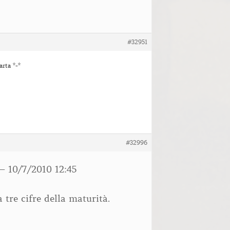
#32951
rta *-*
#32996
– 10/7/2010 12:45
a tre cifre della maturità.