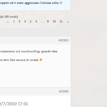
cipanti ed è stato aggiornato l'ultima volta
15
(di 165 totali)
←
1
2
3
4
5
…
9
10
11
→
#32882
cumentario sul couchsurfing, grande idea.
 ne devi fare ancora di strada
#32995
9/7/2010 17:55