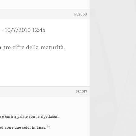
#32860
– 10/7/2010 12:45
a tre cifre della maturità.
#32917
o è cash a palate con le ripetizioni.
ad avere due soldi in tasca **