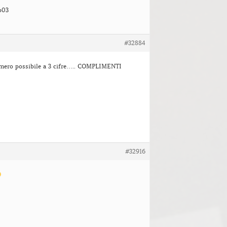
o03
#32884
umero possibile a 3 cifre….. COMPLIMENTI
#32916