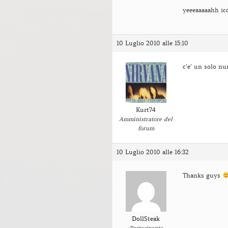
yeeeaaaaahh ic
10 Luglio 2010 alle 15:10
c’e’ un solo n
Kurt74
Amministratore del
forum
10 Luglio 2010 alle 16:32
Thanks guys
DollSteak
Partecipante