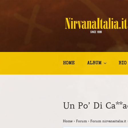
Salta
al
contenuto
NIRVANA I
Kurt Cobain Biografia Discogr
HOME
ALBUM
BIO
Un Po’ Di Ca**a
Home
›
Forum
›
Forum nirvanaitalia.it