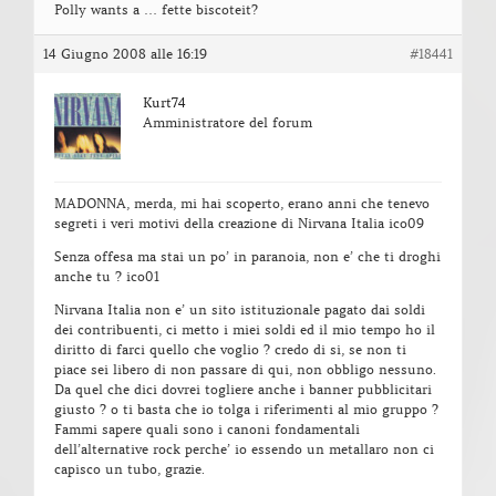
Polly wants a … fette biscoteit?
14 Giugno 2008 alle 16:19
#18441
Kurt74
Amministratore del forum
MADONNA, merda, mi hai scoperto, erano anni che tenevo
segreti i veri motivi della creazione di Nirvana Italia ico09
Senza offesa ma stai un po’ in paranoia, non e’ che ti droghi
anche tu ? ico01
Nirvana Italia non e’ un sito istituzionale pagato dai soldi
dei contribuenti, ci metto i miei soldi ed il mio tempo ho il
diritto di farci quello che voglio ? credo di si, se non ti
piace sei libero di non passare di qui, non obbligo nessuno.
Da quel che dici dovrei togliere anche i banner pubblicitari
giusto ? o ti basta che io tolga i riferimenti al mio gruppo ?
Fammi sapere quali sono i canoni fondamentali
dell’alternative rock perche’ io essendo un metallaro non ci
capisco un tubo, grazie.