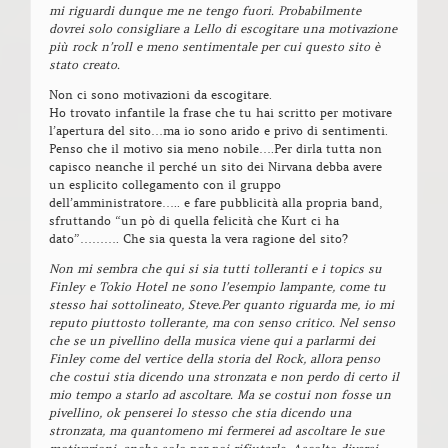
mi riguardi dunque me ne tengo fuori. Probabilmente
dovrei solo consigliare a Lello di escogitare una motivazione
più rock n’roll e meno sentimentale per cui questo sito è
stato creato.
Non ci sono motivazioni da escogitare.
Ho trovato infantile la frase che tu hai scritto per motivare
l’apertura del sito…ma io sono arido e privo di sentimenti.
Penso che il motivo sia meno nobile….Per dirla tutta non
capisco neanche il perché un sito dei Nirvana debba avere
un esplicito collegamento con il gruppo
dell’amministratore….. e fare pubblicità alla propria band,
sfruttando “un pò di quella felicità che Kurt ci ha
dato”………. Che sia questa la vera ragione del sito?
Non mi sembra che qui si sia tutti tolleranti e i topics su
Finley e Tokio Hotel ne sono l’esempio lampante, come tu
stesso hai sottolineato, Steve.Per quanto riguarda me, io mi
reputo piuttosto tollerante, ma con senso critico. Nel senso
che se un pivellino della musica viene qui a parlarmi dei
Finley come del vertice della storia del Rock, allora penso
che costui stia dicendo una stronzata e non perdo di certo il
mio tempo a starlo ad ascoltare. Ma se costui non fosse un
pivellino, ok penserei lo stesso che stia dicendo una
stronzata, ma quantomeno mi fermerei ad ascoltare le sue