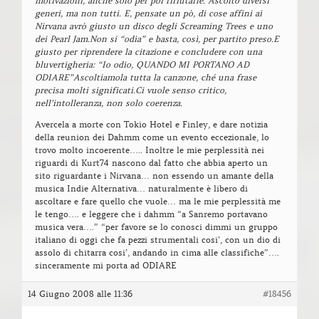
motivazioni, anche solo per poi rifiutarle. Ascolto diversi
generi, ma non tutti. E, pensate un pò, di cose affini ai
Nirvana avrò giusto un disco degli Screaming Trees e uno
dei Pearl Jam.Non si “odia” e basta, così, per partito preso.E
giusto per riprendere la citazione e concludere con una
bluvertigheria: “Io odio, QUANDO MI PORTANO AD
ODIARE”Ascoltiamola tutta la canzone, ché una frase
precisa molti significati.Ci vuole senso critico,
nell’intolleranza, non solo coerenza.
Avercela a morte con Tokio Hotel e Finley, e dare notizia
della reunion dei Dahmm come un evento eccezionale, lo
trovo molto incoerente….. Inoltre le mie perplessità nei
riguardi di Kurt74 nascono dal fatto che abbia aperto un
sito riguardante i Nirvana… non essendo un amante della
musica Indie Alternativa… naturalmente è libero di
ascoltare e fare quello che vuole… ma le mie perplessità me
le tengo…. e leggere che i dahmm “a Sanremo portavano
musica vera….” “per favore se lo conosci dimmi un gruppo
italiano di oggi che fa pezzi strumentali cosi’, con un dio di
assolo di chitarra cosi’, andando in cima alle classifiche”….
sinceramente mi porta ad ODIARE
14 Giugno 2008 alle 11:36
#18456