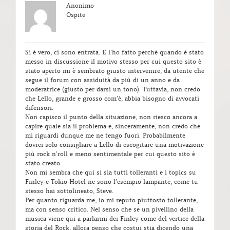
Anonimo
Ospite
Sì è vero, ci sono entrata. E l’ho fatto perchè quando è stato
messo in discussione il motivo stesso per cui questo sito è
stato aperto mi è sembrato giusto intervenire, da utente che
segue il forum con assiduità da più di un anno e da
moderatrice (giusto per darsi un tono). Tuttavia, non credo
che Lello, grande e grosso com’è, abbia bisogno di avvocati
difensori.
Non capisco il punto della situazione, non riesco ancora a
capire quale sia il problema e, sinceramente, non credo che
mi riguardi dunque me ne tengo fuori. Probabilmente
dovrei solo consigliare a Lello di escogitare una motivazione
più rock n’roll e meno sentimentale per cui questo sito è
stato creato.
Non mi sembra che qui si sia tutti tolleranti e i topics su
Finley e Tokio Hotel ne sono l’esempio lampante, come tu
stesso hai sottolineato, Steve.
Per quanto riguarda me, io mi reputo piuttosto tollerante,
ma con senso critico. Nel senso che se un pivellino della
musica viene qui a parlarmi dei Finley come del vertice della
storia del Rock, allora penso che costui stia dicendo una