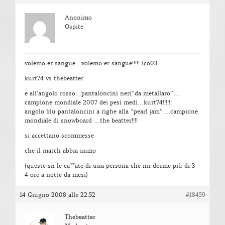
Anonimo
Ospite
volemo er sangue…volemo er sangue!!!!! ico03
kurt74 vs thebeatter
e all’angolo rosso…pantaloncini neri”da metallaro”…
campione mondiale 2007 dei pesi medi…kurt74!!!!!!
angolo blu pantaloncini a righe alla “pearl jam”….campione
mondiale di snowboard …the beatter!!!!
si accettano scommesse
che il match abbia inizio
(queste sn le ca**ate di una persona che nn dorme più di 3-
4 ore a notte da mesi)
14 Giugno 2008 alle 22:52
#18459
Thebeatter