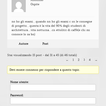
Ospite
no ho gli esami…quando nn ho gli esami c sn le consegne
di progetto…questa è la vita del 90% degli studenti di
architettura…vita notturna…cn ettolitri di caffè(e chi mi
conosce lo sa bn)
Autore
Post
Stai visualizzando 15 post - dal 31 a 45 (di 46 totali)
←
1
2
3
4
→
Devi essere connesso per rispondere a questo topic.
Nome utente:
Password: