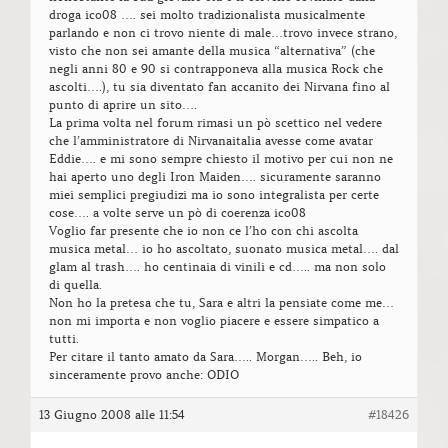
droga ico08 …. sei molto tradizionalista musicalmente
parlando e non ci trovo niente di male…trovo invece strano,
visto che non sei amante della musica “alternativa” (che
negli anni 80 e 90 si contrapponeva alla musica Rock che
ascolti….), tu sia diventato fan accanito dei Nirvana fino al
punto di aprire un sito….
La prima volta nel forum rimasi un pò scettico nel vedere
che l’amministratore di Nirvanaitalia avesse come avatar
Eddie…. e mi sono sempre chiesto il motivo per cui non ne
hai aperto uno degli Iron Maiden…. sicuramente saranno
miei semplici pregiudizi ma io sono integralista per certe
cose…. a volte serve un pò di coerenza ico08
Voglio far presente che io non ce l’ho con chi ascolta
musica metal… io ho ascoltato, suonato musica metal…. dal
glam al trash…. ho centinaia di vinili e cd….. ma non solo
di quella.
Non ho la pretesa che tu, Sara e altri la pensiate come me…
non mi importa e non voglio piacere e essere simpatico a
tutti.
Per citare il tanto amato da Sara….. Morgan….. Beh, io
sinceramente provo anche: ODIO
13 Giugno 2008 alle 11:54
#18426