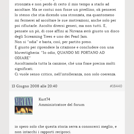
stronzata e non perdo di certo il mio tempo a starlo ad
ascoltare. Ma se costui non fosse un pivellino, ok penserei
lo stesso che stia dicendo una stronzata, ma quantomeno
mi fermerei ad ascoltare le sue motivazioni, anche solo per
poi rifiutarle. Ascolto diversi generi, ma non tutti. E,
pensate un pò, di cose affini ai Nirvana avrò giusto un disco
degli Screaming Trees e uno dei Pearl Jam.
Non si “odia” e basta, così, per partito preso.
E giusto per riprendere la citazione e concludere con una
bluvertigheria: “Io odio, QUANDO MI PORTANO AD
ODIARE”
Ascoltiamola tutta la canzone, ché una frase precisa molti
significati.
Ci vuole senso critico, nell’intolleranza, non solo coerenza.
13 Giugno 2008 alle 20:40
#18440
Kurt74
Amministratore del forum
io spero solo che questa storia serva a conoscerci meglio, e
non intacchi i rapporti reciproci.