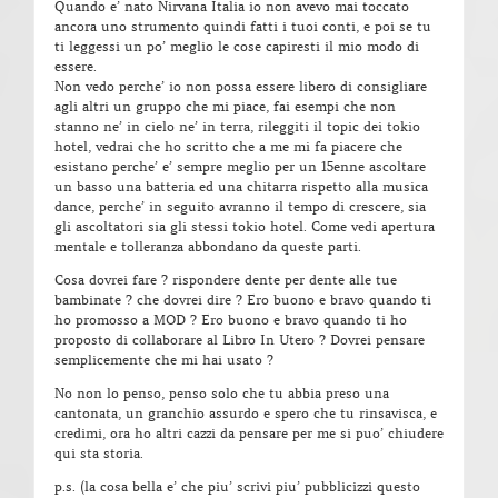
Quando e’ nato Nirvana Italia io non avevo mai toccato
ancora uno strumento quindi fatti i tuoi conti, e poi se tu
ti leggessi un po’ meglio le cose capiresti il mio modo di
essere.
Non vedo perche’ io non possa essere libero di consigliare
agli altri un gruppo che mi piace, fai esempi che non
stanno ne’ in cielo ne’ in terra, rileggiti il topic dei tokio
hotel, vedrai che ho scritto che a me mi fa piacere che
esistano perche’ e’ sempre meglio per un 15enne ascoltare
un basso una batteria ed una chitarra rispetto alla musica
dance, perche’ in seguito avranno il tempo di crescere, sia
gli ascoltatori sia gli stessi tokio hotel. Come vedi apertura
mentale e tolleranza abbondano da queste parti.
Cosa dovrei fare ? rispondere dente per dente alle tue
bambinate ? che dovrei dire ? Ero buono e bravo quando ti
ho promosso a MOD ? Ero buono e bravo quando ti ho
proposto di collaborare al Libro In Utero ? Dovrei pensare
semplicemente che mi hai usato ?
No non lo penso, penso solo che tu abbia preso una
cantonata, un granchio assurdo e spero che tu rinsavisca, e
credimi, ora ho altri cazzi da pensare per me si puo’ chiudere
qui sta storia.
p.s. (la cosa bella e’ che piu’ scrivi piu’ pubblicizzi questo