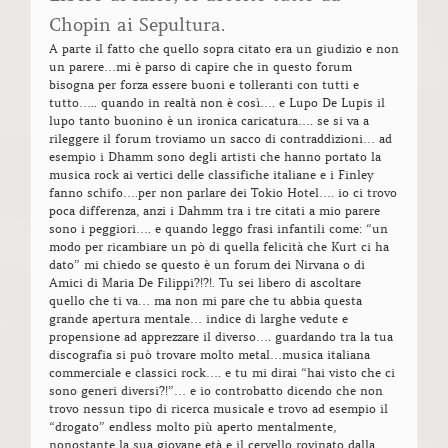
Chopin ai Sepultura.
A parte il fatto che quello sopra citato era un giudizio e non
un parere…mi è parso di capire che in questo forum
bisogna per forza essere buoni e tolleranti con tutti e
tutto….. quando in realtà non è così…. e Lupo De Lupis il
lupo tanto buonino è un ironica caricatura…. se si va a
rileggere il forum troviamo un sacco di contraddizioni… ad
esempio i Dhamm sono degli artisti che hanno portato la
musica rock ai vertici delle classifiche italiane e i Finley
fanno schifo….per non parlare dei Tokio Hotel…. io ci trovo
poca differenza, anzi i Dahmm tra i tre citati a mio parere
sono i peggiori…. e quando leggo frasi infantili come: “un
modo per ricambiare un pò di quella felicità che Kurt ci ha
dato” mi chiedo se questo è un forum dei Nirvana o di
Amici di Maria De Filippi?!?!. Tu sei libero di ascoltare
quello che ti va… ma non mi pare che tu abbia questa
grande apertura mentale… indice di larghe vedute e
propensione ad apprezzare il diverso…. guardando tra la tua
discografia si può trovare molto metal…musica italiana
commerciale e classici rock…. e tu mi dirai “hai visto che ci
sono generi diversi?!”… e io controbatto dicendo che non
trovo nessun tipo di ricerca musicale e trovo ad esempio il
“drogato” endless molto più aperto mentalmente,
nonostante la sua giovane età e il cervello rovinato dalla