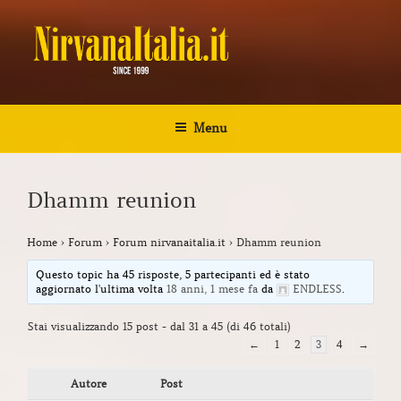
Salta
al
contenuto
NIRVANA ITALIA
Kurt Cobain Biografia Discografia
Menu
Dhamm reunion
Home
›
Forum
›
Forum nirvanaitalia.it
›
Dhamm reunion
Questo topic ha 45 risposte, 5 partecipanti ed è stato
aggiornato l'ultima volta
18 anni, 1 mese fa
da
ENDLESS
.
Stai visualizzando 15 post - dal 31 a 45 (di 46 totali)
←
1
2
3
4
→
Autore
Post