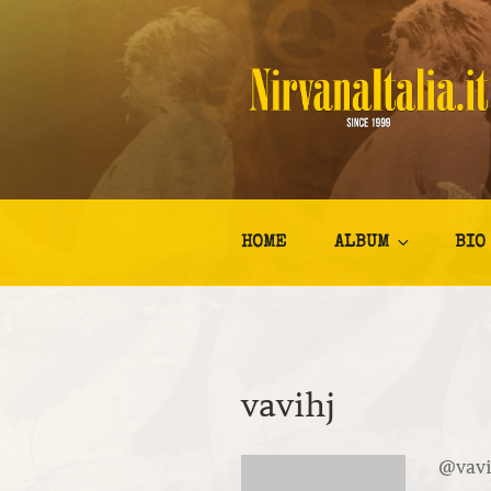
Salta
al
contenuto
NIRVANA I
Kurt Cobain Biografia Discogr
HOME
ALBUM
BIO
vavihj
@vavi