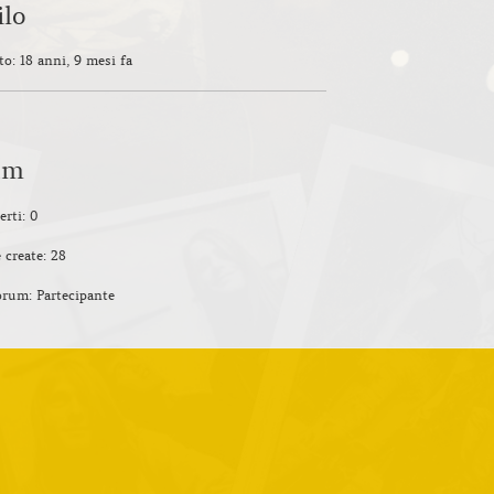
ilo
to: 18 anni, 9 mesi fa
um
erti: 0
 create: 28
orum: Partecipante