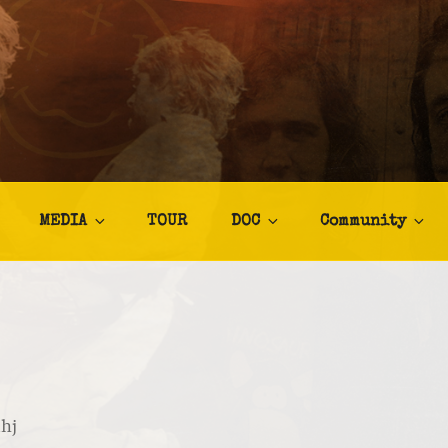
TALIA
afia
MEDIA
TOUR
DOC
Community
hj