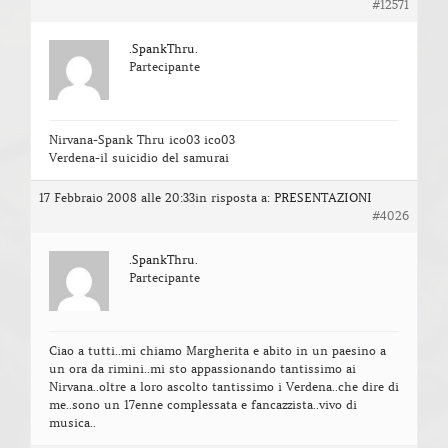
#12571
.SpankThru.
Partecipante
Nirvana-Spank Thru ico03 ico03
Verdena-il suicidio del samurai
17 Febbraio 2008 alle 20:33
in risposta a:
PRESENTAZIONI
#4026
.SpankThru.
Partecipante
Ciao a tutti..mi chiamo Margherita e abito in un paesino a
un ora da rimini..mi sto appassionando tantissimo ai
Nirvana..oltre a loro ascolto tantissimo i Verdena..che dire di
me..sono un 17enne complessata e fancazzista..vivo di
musica..