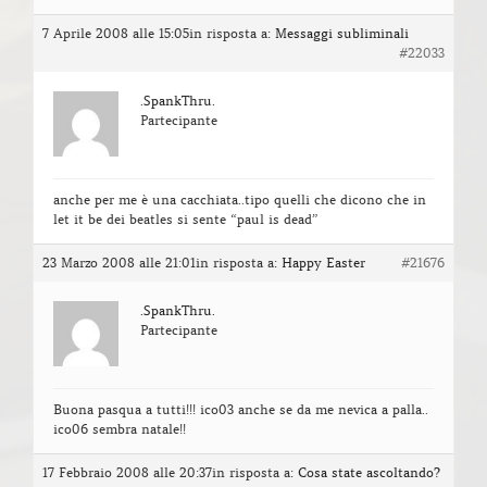
7 Aprile 2008 alle 15:05
in risposta a:
Messaggi subliminali
#22033
.SpankThru.
Partecipante
anche per me è una cacchiata..tipo quelli che dicono che in
let it be dei beatles si sente “paul is dead”
23 Marzo 2008 alle 21:01
in risposta a:
Happy Easter
#21676
.SpankThru.
Partecipante
Buona pasqua a tutti!!! ico03 anche se da me nevica a palla..
ico06 sembra natale!!
17 Febbraio 2008 alle 20:37
in risposta a:
Cosa state ascoltando?