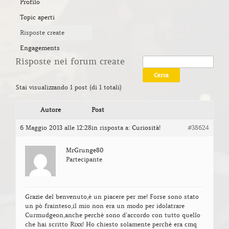
Profilo
Topic aperti
Risposte create
Engagements
Risposte nei forum create
Stai visualizzando 1 post (di 1 totali)
Autore
Post
6 Maggio 2013 alle 12:28
in risposta a:
Curiosità!
#38624
MrGrunge80
Partecipante
Grazie del benvenuto,è un piacere per me! Forse sono stato
un pò frainteso,il mio non era un modo per idolatrare
Curmudgeon,anche perchè sono d’accordo con tutto quello
che hai scritto Rixx! Ho chiesto solamente perchè era cmq