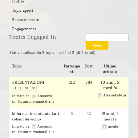
Profilo
Topic aperti
Risposte create
Engagements
Topics Engaged In
Stai visualizzando 2 topic - dal 1 al 2 (di 2 totali)
Topic
Partecipa
Post
Ultimo
nti
articolo
PRESENTAZIONI
212
784
10 anni, 5
mesi fa
1
2
52
53
AlessiaCobain
Iniziato da:
Anonimo
in:
Forum nirvanaitalia.it
ki ha mai incontarato kurt
5
12
19 anni, 2
cobain da vicino
mesi fa
Iniziato da:
Anonimo
monfa
in:
Forum nirvanaitalia.it