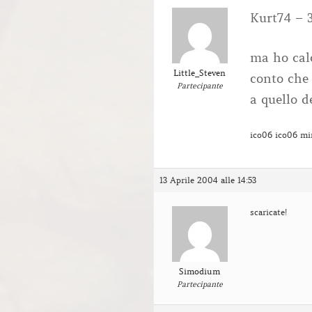
Kurt74 – 
ma ho calc
Little_Steven
conto che 
Partecipante
a quello d
ico06 ico06 mi
13 Aprile 2004 alle 14:53
scaricate!
Simodium
Partecipante