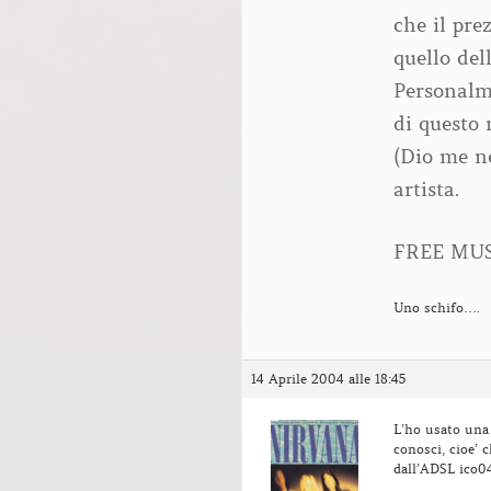
che il pre
quello del
Personalm
di questo 
(Dio me 
artista.
FREE MU
Uno schifo….
14 Aprile 2004 alle 18:45
L’ho usato una 
conosci, cioe’ 
dall’ADSL ico0