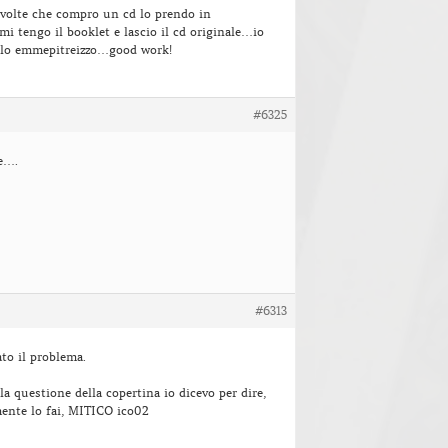
 volte che compro un cd lo prendo in
 tengo il booklet e lascio il cd originale…io
e lo emmepitreizzo…good work!
#6325
e….
#6313
ato il problema.
 questione della copertina io dicevo per dire,
mente lo fai, MITICO ico02