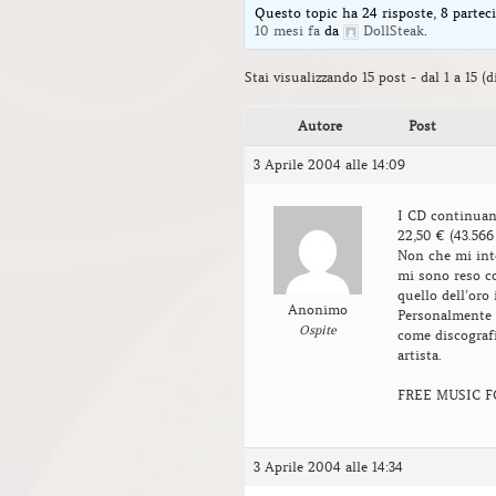
Questo topic ha 24 risposte, 8 parteci
10 mesi fa
da
DollSteak
.
Stai visualizzando 15 post - dal 1 a 15 (di
Autore
Post
3 Aprile 2004 alle 14:09
I CD continuano
22,50 € (43.566
Non che mi inte
mi sono reso co
quello dell’oro
Anonimo
Personalmente n
Ospite
come discogra
artista.
FREE MUSIC 
3 Aprile 2004 alle 14:34