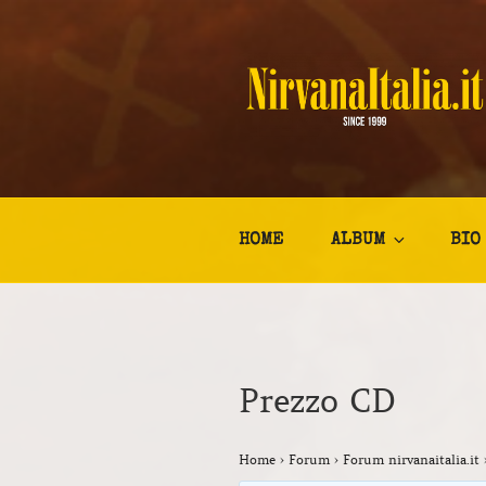
Salta
al
contenuto
NIRVANA I
Kurt Cobain Biografia Discogr
HOME
ALBUM
BIO
Prezzo CD
Home
›
Forum
›
Forum nirvanaitalia.it