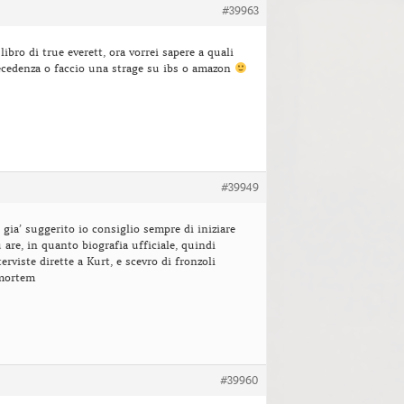
#39963
 libro di true everett, ora vorrei sapere a quali
ecedenza o faccio una strage su ibs o amazon
#39949
 gia’ suggerito io consiglio sempre di iniziare
are, in quanto biografia ufficiale, quindi
erviste dirette a Kurt, e scevro di fronzoli
 mortem
#39960