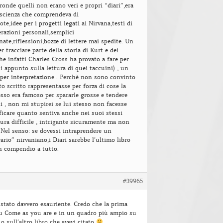
tronde quelli non erano veri e propri “diari”,era
oscienza che comprendeva di
te,idee per i progetti legati ai Nirvana,testi di
razioni personali,semplici
nate,riflessioni,bozze di lettere mai spedite. Un
r tracciare parte della storia di Kurt e dei
he infatti Charles Cross ha provato a fare per
 appunto sulla lettura di quei taccuini) , un
per interpretazione . Perchè non sono convinto
o scritto rappresentasse per forza di cose la
tesso era famoso per spararle grosse e tendere
ni , non mi stupirei se lui stesso non facesse
ficare quanto sentiva anche nei suoi stessi
ttura difficile , intrigante sicuramente ma non
Nel senso: se dovessi intraprendere un
rario” nirvaniano,i Diari sarebbe l’ultimo libro
n compendio a tutto.
#39965
i stato davvero esauriente. Credo che la prima
 su Come as you are e in un quadro più ampio su
o sull’altro libro che avevi citato