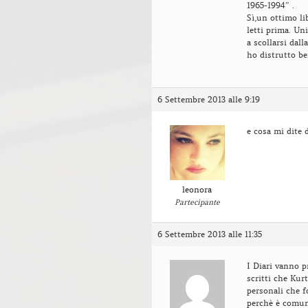
1965-1994” .
Sì,un ottimo l
letti prima. Un
a scollarsi dall
ho distrutto b
6 Settembre 2013 alle 9:19
e cosa mi dite d
leonora
Partecipante
6 Settembre 2013 alle 11:35
I Diari vanno p
scritti che Kur
personali che f
perchè è comunq