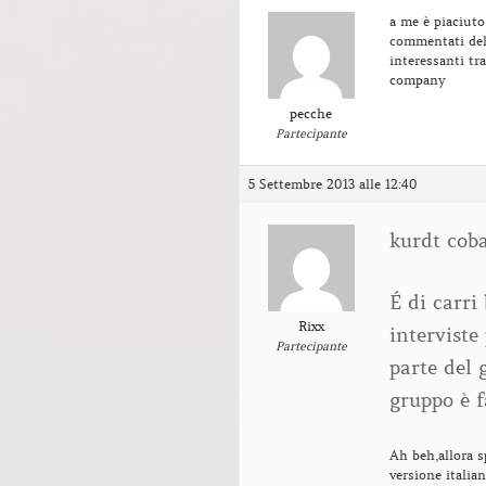
a me è piaciuto
commentati del
interessanti tr
company
pecche
Partecipante
5 Settembre 2013 alle 12:40
kurdt cob
É di carri 
Rixx
interviste
Partecipante
parte del 
gruppo è f
Ah beh,allora s
versione italia