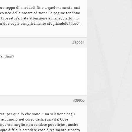
ibro zeppo di aneddoti fino a quel momento mai
ico neo della nostra edizione: le pagine tendono
a brossatura. Fate attenzione a maneggiarlo : io
en due copie semplicemente sfogliandolo!! ico04
#39964
ei diari?
#39955
resi per quello che sono: una selezione degli
t accumulò nel corso della sua vita. Cose
orse era meglio non rendere pubbliche , anche
ue difficile scindere cosa è realmente sincero