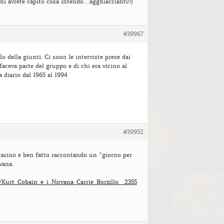
ni avrete capito cosa intendo…agghiaccianti!!)
#39967
llo della giunti. Ci sono le interviste prese dai
faceva parte del gruppo e di chi era vicino al
a diario dal 1965 al 1994
#39952
carino e ben fatto raccontando un “giorno per
vana.
t/Kurt_Cobain_e_i_Nirvana_Carrie_Borzillo__2355