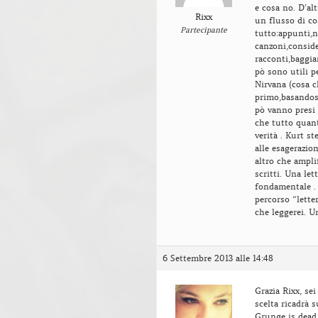
e cosa no. D’al
Rixx
un flusso di c
Partecipante
tutto:appunti,no
canzoni,conside
racconti,baggia
pò sono utili pe
Nirvana (cosa c
primo,basandosi
pò vanno presi 
che tutto quant
verità . Kurt s
alle esagerazio
altro che ampli
scritti. Una le
fondamentale . 
percorso “lette
che leggerei. U
6 Settembre 2013 alle 14:48
Grazia Rixx, se
scelta ricadrà
Grunge is dead 