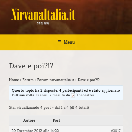
Salta
al
contenuto
NIRVANA ITALIA
Kurt Cobain Biografia Discografia
Menu
Dave e poi?!?
Home
›
Forum
›
Forum nirvanaitalia.it
›
Dave e poi?!?
Questo topic ha 2 risposte, 4 partecipanti ed è stato aggiornato
l'ultima volta
13 anni, 7 mesi fa
da
Thebeatter
.
Stai visualizzando 4 post - dal 1 a 4 (di 4 totali)
Autore
Post
20 Dicembre 2012 alle 14:22
#3017