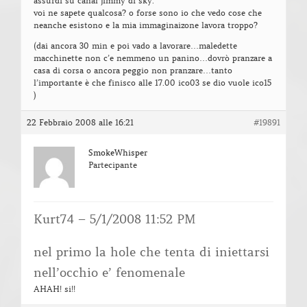
assurdi su canal jimmy di sky.
voi ne sapete qualcosa? o forse sono io che vedo cose che
neanche esistono e la mia immaginaizone lavora troppo?
(dai ancora 30 min e poi vado a lavorare…maledette
macchinette non c’e nemmeno un panino…dovrò pranzare a
casa di corsa o ancora peggio non pranzare…tanto
l’importante è che finisco alle 17.00 ico03 se dio vuole ico15
)
22 Febbraio 2008 alle 16:21
#19891
SmokeWhisper
Partecipante
Kurt74 – 5/1/2008 11:52 PM
nel primo la hole che tenta di iniettarsi
nell’occhio e’ fenomenale
AHAH! si!!