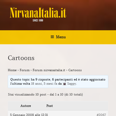
Salta
al
contenuto
NIRVANA ITALIA
Kurt Cobain Biografia Discografia
Menu
Cartoons
Home
›
Forum
›
Forum nirvanaitalia.it
›
Cartoons
Questo topic ha 9 risposte, 6 partecipanti ed è stato aggiornato
l'ultima volta
18 anni, 5 mesi fa
da
Sappy
.
Stai visualizzando 10 post - dal 1 a 10 (di 10 totali)
Autore
Post
5 Gennaio 2008 alle 12:31
#2067