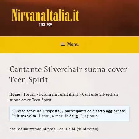
Salta
al
contenuto
NIRVANA ITALIA
Kurt Cobain Biografia Discografia
Menu
Cantante Silverchair suona cover
Teen Spirit
Home
›
Forum
›
Forum nirvanaitalia.it
›
Cantante Silverchair
suona cover Teen Spirit
Questo topic ha 1 risposta, 7 partecipanti ed è stato aggiornato
l'ultima volta
11 anni, 4 mesi fa
da
Luigionio
.
Stai visualizzando 14 post - dal 1 a 14 (di 14 totali)