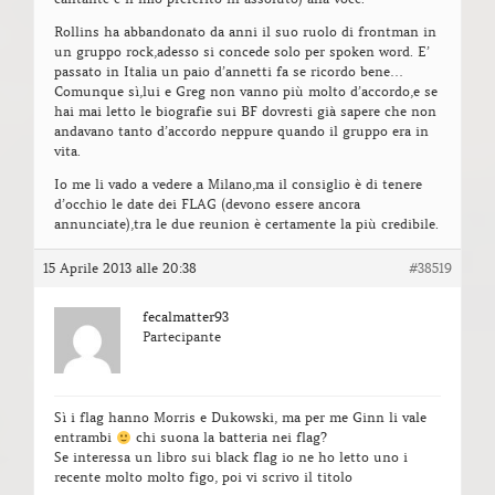
Rollins ha abbandonato da anni il suo ruolo di frontman in
un gruppo rock,adesso si concede solo per spoken word. E’
passato in Italia un paio d’annetti fa se ricordo bene…
Comunque sì,lui e Greg non vanno più molto d’accordo,e se
hai mai letto le biografie sui BF dovresti già sapere che non
andavano tanto d’accordo neppure quando il gruppo era in
vita.
Io me li vado a vedere a Milano,ma il consiglio è di tenere
d’occhio le date dei FLAG (devono essere ancora
annunciate),tra le due reunion è certamente la più credibile.
15 Aprile 2013 alle 20:38
#38519
fecalmatter93
Partecipante
Sì i flag hanno Morris e Dukowski, ma per me Ginn li vale
entrambi
chi suona la batteria nei flag?
Se interessa un libro sui black flag io ne ho letto uno i
recente molto molto figo, poi vi scrivo il titolo