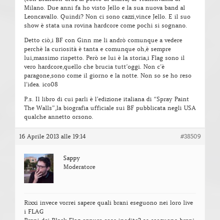
Milano. Due anni fa ho visto Jello e la sua nuova band al
Leoncavallo. Quindi? Non ci sono cazzi,vince Jello. E il suo
show è stata una rovina hardcore come pochi si sognano.
Detto ciò,i BF con Ginn me li andrò comunque a vedere
perchè la curiosità è tanta e comunque oh,è sempre
lui,massimo rispetto. Però se lui è la storia,i Flag sono il
vero hardcore,quello che brucia tutt’oggi. Non c’è
paragone,sono come il giorno e la notte. Non so se ho reso
l’idea. ico08
P.s. Il libro di cui parli è l’edizione italiana di “Spray Paint
The Walls”,la biografia ufficiale sui BF pubblicata negli USA
qualche annetto orsono.
16 Aprile 2013 alle 19:14
#38509
Sappy
Moderatore
Rixxi invece vorrei sapere quali brani eseguono nei loro live
i FLAG