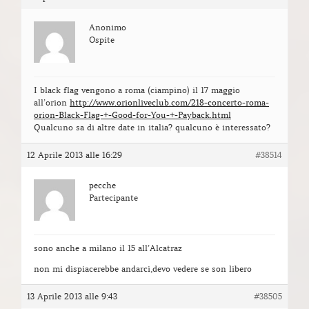
Anonimo
Ospite
I black flag vengono a roma (ciampino) il 17 maggio
all’orion
http://www.orionliveclub.com/218-concerto-roma-
orion-Black-Flag-+-Good-for-You-+-Payback.html
Qualcuno sa di altre date in italia? qualcuno è interessato?
12 Aprile 2013 alle 16:29
#38514
pecche
Partecipante
sono anche a milano il 15 all’Alcatraz
non mi dispiacerebbe andarci,devo vedere se son libero
13 Aprile 2013 alle 9:43
#38505