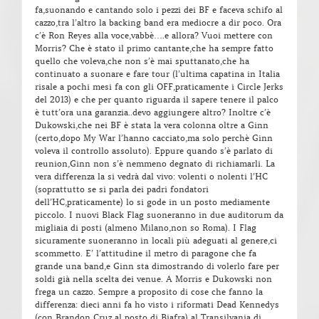
fa,suonando e cantando solo i pezzi dei BF e faceva schifo al
cazzo,tra l’altro la backing band era mediocre a dir poco. Ora
c’è Ron Reyes alla voce,vabbè….e allora? Vuoi mettere con
Morris? Che è stato il primo cantante,che ha sempre fatto
quello che voleva,che non s’è mai sputtanato,che ha
continuato a suonare e fare tour (l’ultima capatina in Italia
risale a pochi mesi fa con gli OFF,praticamente i Circle Jerks
del 2013) e che per quanto riguarda il sapere tenere il palco
è tutt’ora una garanzia..devo aggiungere altro? Inoltre c’è
Dukowski,che nei BF è stata la vera colonna oltre a Ginn
(certo,dopo My War l’hanno cacciato,ma solo perchè Ginn
voleva il controllo assoluto). Eppure quando s’è parlato di
reunion,Ginn non s’è nemmeno degnato di richiamarli. La
vera differenza la si vedrà dal vivo: volenti o nolenti l’HC
(soprattutto se si parla dei padri fondatori
dell’HC,praticamente) lo si gode in un posto mediamente
piccolo. I nuovi Black Flag suoneranno in due auditorum da
migliaia di posti (almeno Milano,non so Roma). I Flag
sicuramente suoneranno in locali più adeguati al genere,ci
scommetto. E’ l’attitudine il metro di paragone che fa
grande una band,e Ginn sta dimostrando di volerlo fare per
soldi già nella scelta dei venue. A Morris e Dukowski non
frega un cazzo. Sempre a proposito di cose che fanno la
differenza: dieci anni fa ho visto i riformati Dead Kennedys
(con Brandon Cruz al posto di Biafra) al Transilvania di