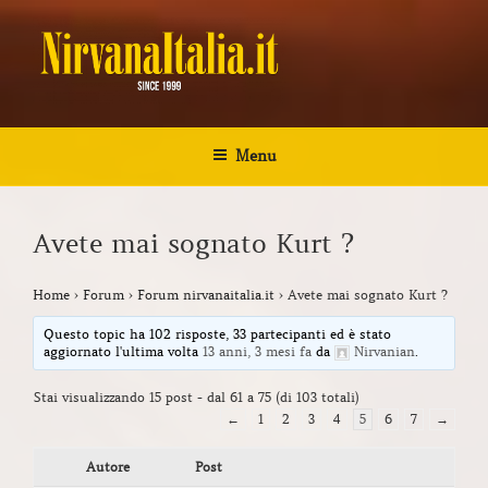
Salta
al
contenuto
NIRVANA ITALIA
Kurt Cobain Biografia Discografia
Menu
Avete mai sognato Kurt ?
Home
›
Forum
›
Forum nirvanaitalia.it
›
Avete mai sognato Kurt ?
Questo topic ha 102 risposte, 33 partecipanti ed è stato
aggiornato l'ultima volta
13 anni, 3 mesi fa
da
Nirvanian
.
Stai visualizzando 15 post - dal 61 a 75 (di 103 totali)
←
1
2
3
4
5
6
7
→
Autore
Post