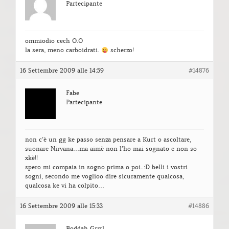
Partecipante
ommiodio cech O.O
la sera, meno carboidrati.
scherzo!
16 Settembre 2009 alle 14:59
#14876
Fabe
Partecipante
non c’è un gg ke passo senza pensare a Kurt o ascoltare,
suonare Nirvana…ma aimè non l’ho mai sognato e non so
xkè!!
spero mi compaia in sogno prima o poi..:D belli i vostri
sogni, secondo me voglioo dire sicuramente qualcosa,
qualcosa ke vi ha colpito…
16 Settembre 2009 alle 15:33
#14886
Boddah Grrrl