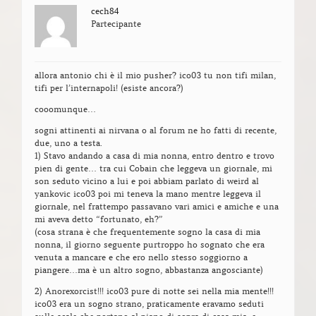
cech84
Partecipante
allora antonio chi è il mio pusher? ico03 tu non tifi milan,
tifi per l’internapoli! (esiste ancora?)
cooomunque…
sogni attinenti ai nirvana o al forum ne ho fatti di recente,
due, uno a testa.
1) Stavo andando a casa di mia nonna, entro dentro e trovo
pien di gente… tra cui Cobain che leggeva un giornale, mi
son seduto vicino a lui e poi abbiam parlato di weird al
yankovic ico03 poi mi teneva la mano mentre leggeva il
giornale, nel frattempo passavano vari amici e amiche e una
mi aveva detto “fortunato, eh?”
(cosa strana è che frequentemente sogno la casa di mia
nonna, il giorno seguente purtroppo ho sognato che era
venuta a mancare e che ero nello stesso soggiorno a
piangere…ma è un altro sogno, abbastanza angosciante)
2) Anorexorcist!!! ico03 pure di notte sei nella mia mente!!!
ico03 era un sogno strano, praticamente eravamo seduti