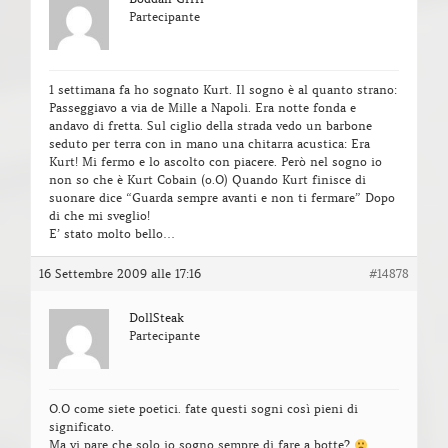
Partecipante
1 settimana fa ho sognato Kurt. Il sogno è al quanto strano:
Passeggiavo a via de Mille a Napoli. Era notte fonda e
andavo di fretta. Sul ciglio della strada vedo un barbone
seduto per terra con in mano una chitarra acustica: Era
Kurt! Mi fermo e lo ascolto con piacere. Però nel sogno io
non so che è Kurt Cobain (o.O) Quando Kurt finisce di
suonare dice “Guarda sempre avanti e non ti fermare” Dopo
di che mi sveglio!
E’ stato molto bello…
16 Settembre 2009 alle 17:16
#14878
DollSteak
Partecipante
O.O come siete poetici. fate questi sogni così pieni di
significato.
Ma vi pare che solo io sogno sempre di fare a botte?