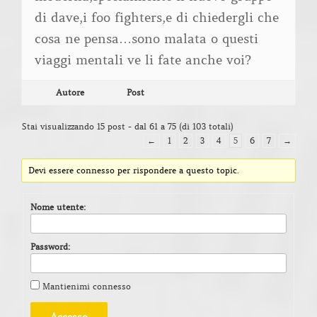
di dave,i foo fighters,e di chiedergli che
cosa ne pensa…sono malata o questi
viaggi mentali ve li fate anche voi?
Autore
Post
Stai visualizzando 15 post - dal 61 a 75 (di 103 totali)
←
1
2
3
4
5
6
7
→
Devi essere connesso per rispondere a questo topic.
Nome utente:
Password:
Mantienimi connesso