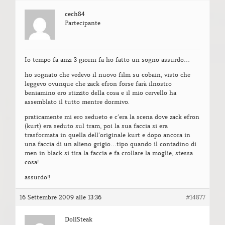
cech84
Partecipante
Io tempo fa anzi 3 giorni fa ho fatto un sogno assurdo…
ho sognato che vedevo il nuovo film su cobain, visto che
leggevo ovunque che zack efron forse farà ilnostro
beniamino ero stizzito della cosa e il mio cervello ha
assemblato il tutto mentre dormivo.
praticamente mi ero sedueto e c’era la scena dove zack efron
(kurt) era seduto sul tram, poi la sua faccia si era
trasformata in quella dell’originale kurt e dopo ancora in
una faccia di un alieno grigio…tipo quando il contadino di
men in black si tira la faccia e fa crollare la moglie, stessa
cosa!
assurdo!!
16 Settembre 2009 alle 13:36
#14877
DollSteak