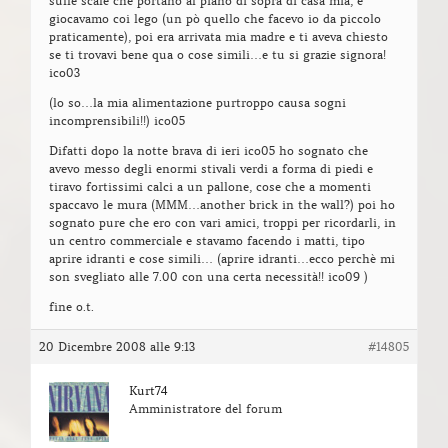
sulle scale che portano al piano di sopra di casa mia, e
giocavamo coi lego (un pò quello che facevo io da piccolo
praticamente), poi era arrivata mia madre e ti aveva chiesto
se ti trovavi bene qua o cose simili…e tu si grazie signora!
ico03
(lo so…la mia alimentazione purtroppo causa sogni
incomprensibili!!) ico05
Difatti dopo la notte brava di ieri ico05 ho sognato che
avevo messo degli enormi stivali verdi a forma di piedi e
tiravo fortissimi calci a un pallone, cose che a momenti
spaccavo le mura (MMM…another brick in the wall?) poi ho
sognato pure che ero con vari amici, troppi per ricordarli, in
un centro commerciale e stavamo facendo i matti, tipo
aprire idranti e cose simili… (aprire idranti…ecco perchè mi
son svegliato alle 7.00 con una certa necessità!! ico09 )
fine o.t.
20 Dicembre 2008 alle 9:13
#14805
Kurt74
Amministratore del forum