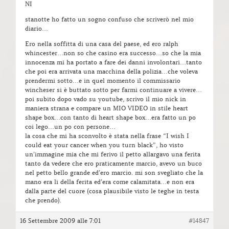
NI
stanotte ho fatto un sogno confuso che scriverò nel mio
diario…
Ero nella soffitta di una casa del paese, ed ero ralph
whincester…non so che casino era successo…so che la mia
innocenza mi ha portato a fare dei danni involontari…tanto
che poi era arrivata una macchina della polizia…che voleva
prendermi sotto…e in quel momento il commissario
wincheser si è buttato sotto per farmi continuare a vivere…
poi subito dopo vado su youtube, scrivo il mio nick in
maniera strana e compare un MIO VIDEO in stile heart
shape box…con tanto di heart shape box…era fatto un po
coi lego…un po con persone…
la cosa che mi ha sconvolto è stata nella frase “I wish I
could eat your cancer when you turn black”, ho visto
un’immagine mia che mi ferivo il petto allargavo una ferita
tanto da vedere che ero praticamente marcio, avevo un buco
nel petto bello grande ed’ero marcio. mi son svegliato che la
mano era li della ferita ed’era come calamitata…e non era
dalla parte del cuore (cosa plausibile visto le teghe in testa
che prendo).
16 Settembre 2009 alle 7:01
#14847