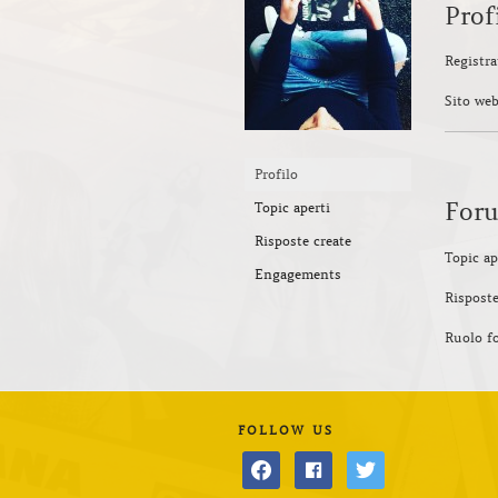
Prof
Registra
Sito we
Profilo
For
Topic aperti
Risposte create
Topic ap
Engagements
Risposte
Ruolo f
FOLLOW US
facebook
facebook
twitter