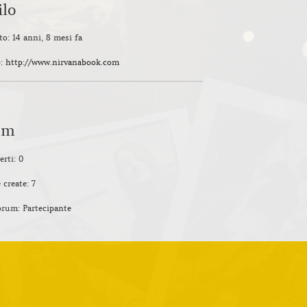
ilo
to: 14 anni, 8 mesi fa
b:
http://www.nirvanabook.com
um
erti: 0
 create: 7
orum: Partecipante