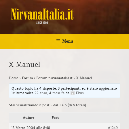
Salta
al
contenuto
NIRVANA ITALIA
Kurt Cobain Biografia Discografia
Menu
X Manuel
Home
›
Forum
›
Forum nirvanaitalia.it
›
X Manuel
Questo topic ha 4 risposte, 3 partecipanti ed è stato aggiornato
l'ultima volta
22 anni, 4 mesi fa
da
Elvis
.
Stai visualizzando 5 post - dal 1 a 5 (di 5 totali)
Autore
Post
13 Marzo 2004 alle 8:48
#1249