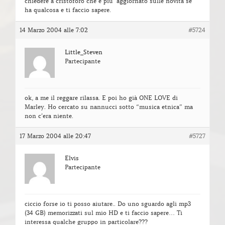
chiedere a cristoforo che è piu’ aggiornato sulle novità se
ha qualcosa e ti faccio sapere.
14 Marzo 2004 alle 7:02
#5724
Little_Steven
Partecipante
ok, a me il reggare rilassa. E poi ho già ONE LOVE di
Marley. Ho cercato su nannucci sotto “musica etnica” ma
non c’era niente.
17 Marzo 2004 alle 20:47
#5727
Elvis
Partecipante
ciccio forse io ti posso aiutare.. Do uno sguardo agli mp3
(34 GB) memorizzati sul mio HD e ti faccio sapere… Ti
interessa qualche gruppo in particolare???