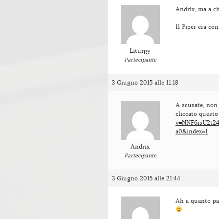
Andrix, ma a ch
Il Piper era co
Liturgy
Partecipante
3 Giugno 2015 alle 11:18
A scusate, non
cliccato questo 
v=NNF6isU2t2
a0&index=1
Andrix
Partecipante
3 Giugno 2015 alle 21:44
Ah a quanto par