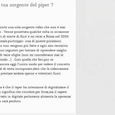
tua sorgente del piper ?
siste una sola sorgente video che non è mai
to . Venne proiettata qualche volta in occasione
ri di morte di Kurt e mi recai a Roma nel 2004
-male,purtroppo- una di queste proiezioni.
o non vengono più fatte e ogni mio tentativo
anni seguenti per tentare di riprendere meglio
di varie sfighe (non mi concedevano mai le
eriodo…) . Così quella che feci,pur se
 ancora oggi l’unico modo per vedere il concerto
al di testa incorporato,dato che la videocamera
 prestare andava spesso e volentieri fuori
 è che il taper ha intenzione di digitalizzare il
 significa che circolerà per forza,ma il sapere
rvato in digitale perlomeno alimenta la speranza
n sarà perduto.