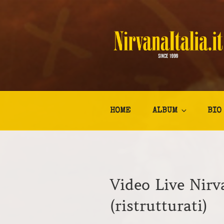
Salta
al
contenuto
NIRVANA I
Kurt Cobain Biografia Discogr
HOME
ALBUM
BIO
Video Live Nirv
(ristrutturati)