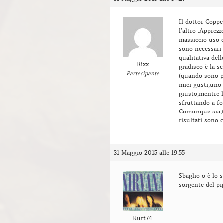
Il dottor Copp
l’altro .Apprez
massiccio uso ch
sono necessari
qualitativa del
Rixx
gradisco è la sc
Partecipante
(quando sono pr
miei gusti,uno
giusto,mentre l
sfruttando a fo
Comunque sia,ta
risultati sono 
31 Maggio 2015 alle 19:55
Sbaglio o è lo
sorgente del pi
Kurt74