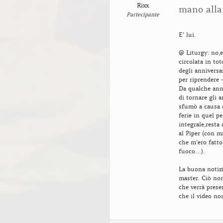
Rixx
mano alla 
Partecipante
E’ lui.
@ Liturgy: no,e
circolata in to
degli anniversa
per riprendere 
Da qualche ann
di tornare gli 
sfumò a causa 
ferie in quel p
integrale,resta
al Piper (con m
che m’ero fatto
fuoco…).
La buona notizia
master. Ciò non
che verrà prese
che il video no