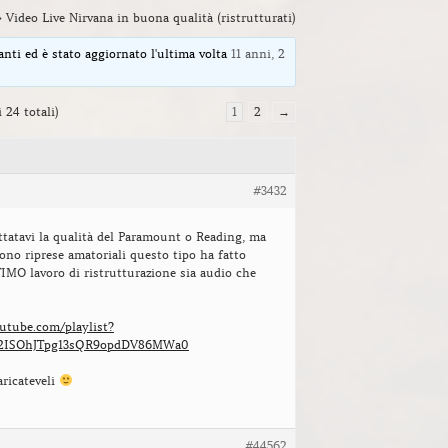
›
Video Live Nirvana in buona qualità (ristrutturati)
anti ed è stato aggiornato l'ultima volta
11 anni, 2
i 24 totali)
1
2
→
#3432
tatavi la qualità del Paramount o Reading, ma
no riprese amatoriali questo tipo ha fatto
IMO lavoro di ristrutturazione sia audio che
utube.com/playlist?
O2ISOhJTpg13sQR9opdDV86MWa0
aricateveli
#44562