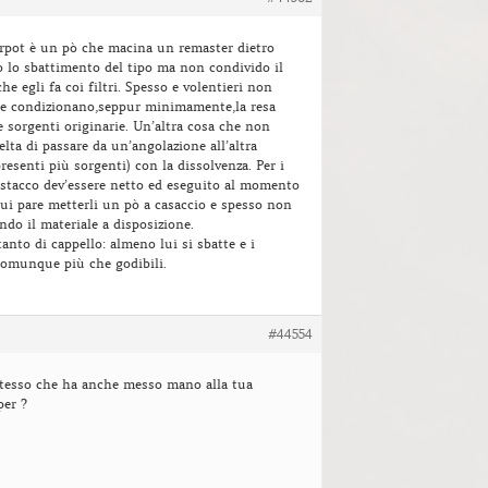
erpot è un pò che macina un remaster dietro
zo lo sbattimento del tipo ma non condivido il
e egli fa coi filtri. Spesso e volentieri non
 e condizionano,seppur minimamente,la resa
le sorgenti originarie. Un’altra cosa che non
elta di passare da un’angolazione all’altra
esenti più sorgenti) con la dissolvenza. Per i
 stacco dev’essere netto ed eseguito al momento
ui pare metterli un pò a casaccio e spesso non
ndo il materiale a disposizione.
nto di cappello: almeno lui si sbatte e i
comunque più che godibili.
#44554
 stesso che ha anche messo mano alla tua
per ?