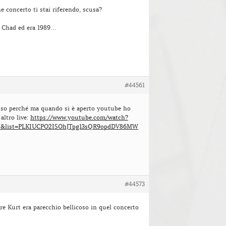
e concerto ti stai riferendo, scusa?
n Chad ed era 1989…
#44561
 so perché ma quando si è aperto youtube ho
altro live:
https://www.youtube.com/watch?
4&list=PLKIUCPO2ISOhJTpg13sQR9opdDV86MW
#44573
e Kurt era parecchio bellicoso in quel concerto