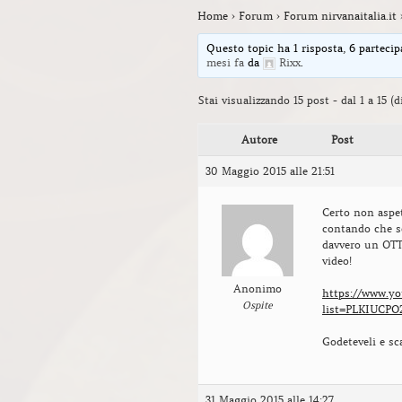
Home
›
Forum
›
Forum nirvanaitalia.it
Questo topic ha 1 risposta, 6 partecip
mesi fa
da
Rixx
.
Stai visualizzando 15 post - dal 1 a 15 (d
Autore
Post
30 Maggio 2015 alle 21:51
Certo non aspet
contando che so
davvero un OTT
video!
Anonimo
https://www.yo
Ospite
list=PLKIUCP
Godeteveli e sc
31 Maggio 2015 alle 14:27