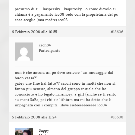
presumo di si….kaspersky…kaipirosky…o come diavolo si
chiama è a pagamento ico08 vedo con la proprietaria del pc
cosa sceglie (mia madre) ico03
6 Febbraio 2008 alle 10:55
#18606
cech84
Partecipante
non è che ancora un po devo scrivere “un messaggio dal
buon cassa?”
gabry che fine hai fatto?? cavoli sono in molti che non si
fanno piu sentire, almeno del gruppo iniziale che ho
conosciuto e ho legato…memory, a_girl (anche se ti sento
su msn) SaRa, poi chi c’e lithium ma mi ha detto che è
impegnata con i compiti…dove sieteeeeeeeeeee ico04
6 Febbraio 2008 alle 11:24
#18608
Sappy