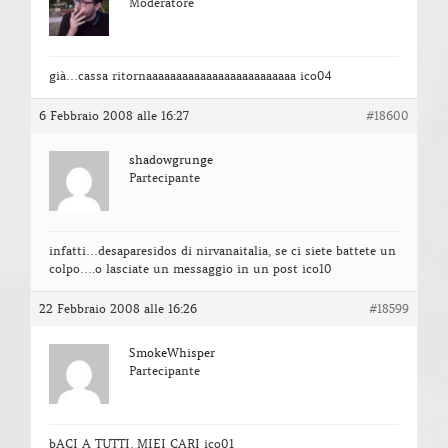
Moderatore
già…cassa ritornaaaaaaaaaaaaaaaaaaaaaaaaa ico04
6 Febbraio 2008 alle 16:27
#18600
shadowgrunge
Partecipante
infatti…desaparesidos di nirvanaitalia, se ci siete battete un
colpo….o lasciate un messaggio in un post ico10
22 Febbraio 2008 alle 16:26
#18599
SmokeWhisper
Partecipante
bACI A TUTTI, MIEI CARI ico01