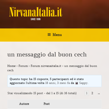
Salta
al
contenuto
NIRVANA ITALIA
Kurt Cobain Biografia Discografia
Menu
un messaggio dal buon cech
Home
›
Forum
›
Forum nirvanaitalia.it
›
un messaggio dal buon
cech
Questo topic ha 15 risposte, 5 partecipanti ed è stato
aggiornato l'ultima volta
18 anni, 3 mesi fa
da
Sappy
.
Stai visualizzando 15 post - dal 1 a 15 (di 16 totali)
1
2
→
Autore
Post