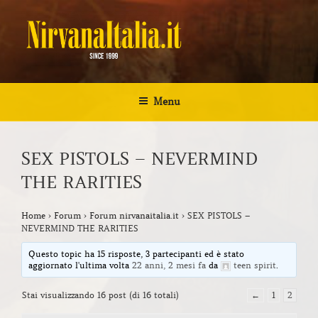
Salta
al
contenuto
NIRVANA ITALIA
Kurt Cobain Biografia Discografia
Menu
SEX PISTOLS – NEVERMIND
THE RARITIES
Home
›
Forum
›
Forum nirvanaitalia.it
›
SEX PISTOLS –
NEVERMIND THE RARITIES
Questo topic ha 15 risposte, 3 partecipanti ed è stato
aggiornato l'ultima volta
22 anni, 2 mesi fa
da
teen spirit
.
Stai visualizzando 16 post (di 16 totali)
←
1
2