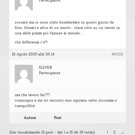
Partecipante
scusate ma io sono stato bombardato in questi giorni da
foto, filmati e altro di un morto…stava ritto su un tavolo in
una delle piazze più famose al mondo…
che differenza c’è?!
18 Aprile 2005 alle 20:14
#10231
SLIVER
Partecipante
ma che lavoro fai???
comunque a me sti racconti non ispirano certo sicurezza e
tranquillità
Autore
Post
Stai visualizzando 15 post - dal 1 a 15 (di 19 totali)
1
2
→