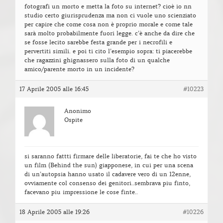
fotografi un morto e metta la foto su internet? cioè io nn
studio certo giurisprudenza ma non ci vuole uno scienziato
per capire che come cosa non è proprio morale e come tale
sarà molto probabilmente fuori legge. c’è anche da dire che
se fosse lecito sarebbe festa grande per i necrofili e
pervertiti simili. e poi ti cito l’esempio sopra: ti piacerebbe
che ragazzini ghignassero sulla foto di un qualche
amico/parente morto in un incidente?
17 Aprile 2005 alle 16:45
#10223
Anonimo
Ospite
si saranno fattti firmare delle liberatorie, fai te che ho visto
un film (Behind the sun) giapponese, in cui per una scena
di un’autopsia hanno usato il cadavere vero di un 12enne,
ovviamente col consenso dei genitori..sembrava piu finto,
facevano piu impressione le cose finte..
18 Aprile 2005 alle 19:26
#10226