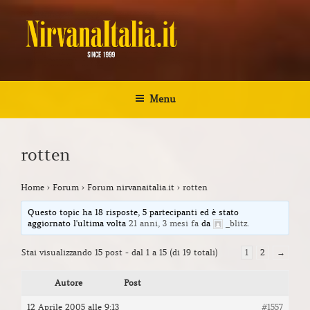
Salta
al
contenuto
NIRVANA ITALIA
Kurt Cobain Biografia Discografia
Menu
rotten
Home
›
Forum
›
Forum nirvanaitalia.it
›
rotten
Questo topic ha 18 risposte, 5 partecipanti ed è stato
aggiornato l'ultima volta
21 anni, 3 mesi fa
da
_blitz
.
Stai visualizzando 15 post - dal 1 a 15 (di 19 totali)
1
2
→
Autore
Post
12 Aprile 2005 alle 9:13
#1557