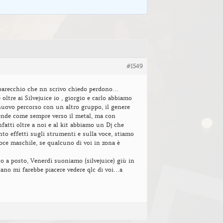
#1549
a parecchio che nn scrivo chiedo perdono…
 oltre ai Silvejuice io , giorgio e carlo abbiamo
uovo percorso con un altro gruppo, il genere
ende come sempre verso il metal, ma con
nfatti oltre a noi e al kit abbiamo un Dj che
o effetti sugli strumenti e sulla voce, stiamo
ce maschile, se qualcuno di voi in zona è
tto a posto, Venerdì suoniamo (silvejuice) giù in
tano mi farebbe piacere vedere qlc di voi…a