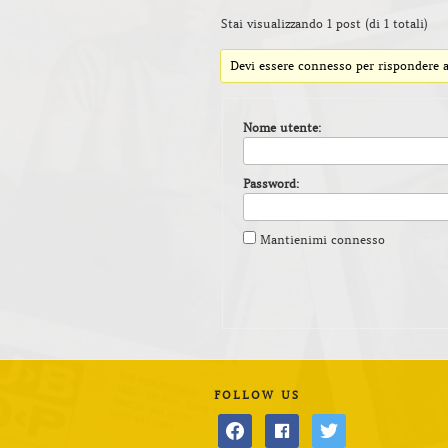
Stai visualizzando 1 post (di 1 totali)
Devi essere connesso per rispondere a
Nome utente:
Password:
Mantienimi connesso
FOLLOW US
facebook
facebook
twitter