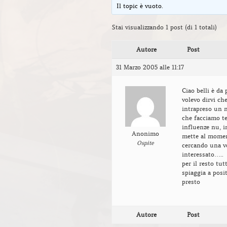
Il topic è vuoto.
Stai visualizzando 1 post (di 1 totali)
Autore
Post
31 Marzo 2005 alle 11:17
Ciao belli è d
volevo dirvi che
intrapreso un n
che facciamo t
influenze nu, i
Anonimo
mette al moment
Ospite
cercando una vo
interessato…..
per il resto tu
spiaggia a posi
presto
Autore
Post