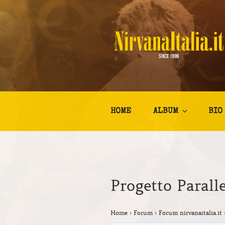
Salta
al
contenuto
NIRVANA I
Kurt Cobain Biografia Discogr
HOME
ALBUM
BIO
Progetto Parall
Home
›
Forum
›
Forum nirvanaitalia.it