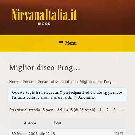
Salta
al
contenuto
NIRVANA ITALIA
Kurt Cobain Biografia Discografia
Menu
Miglior disco Prog…
Home
›
Forum
›
Forum nirvanaitalia.it
›
Miglior disco Prog…
Questo topic ha 1 risposta, 8 partecipanti ed è stato aggiornato
l'ultima volta
15 anni, 2 mesi fa
da
Anonimo
.
Stai visualizzando 15 post - dal 1 a 15 (di 36 totali)
1
2
3
→
Autore
Post
30 Marzo 2008 alle 12:48
#2197