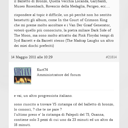
il Balletto di Bronzo, Quella Vecchia Locanda, Garybaldi,
Museo Rosenbach, Rovescio della Medaglia, Perigeo, ecc….
rispondere al topic è difficile, un pò perchè non ho sentito
benetutti gli album, come In the Court of Crimson King
che mi preme molto ascoltare e i Van Der Graaf Generator,
voterò quello più conosciuto, la pietra miliare Dark Side of
The Moon, ma sono molto attratto dai Pink Floydai tempi di
Syd Barrett e da Barrett stesso (The Madcap Laughs un altro
dei miei dischi preferiti)
14 Maggio 2011 alle 10:29
#21814
Kurt74
Amministratore del forum
e vai, un altro progressista italiano.
sono riuscito a trovare YS ristampa cd del balletto di bronzo,
lo conosci, ? che te ne pare ?
l’ultimo preso e’ la ristampa di Palepoli del 73, Osanna,
contiene solo 3 pezzi di cui uno da 23 minuti ed un altro da
18 minuti.