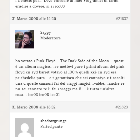
i Genesis poi… Devo chiedere ai miei Prog-amici di farmi
erudire a dovere, sì sì ico03
31 Marzo 2008 alle 14:26
#21837
Sappy
Moderatore
ho votato i Pink Floyd – The Dark Side of the Moon….quest
è un album magico….se mettevi pure i primi album dei pink
floyd cn syd barret votavo al 100% quelli xkè cn syd era
psichedelia pura….e t garantisco che sei cannatyo e t ascolti
una d quelle canzoni fai dei viaggi magici…vabbè….anche se
nn sei cannato te li fai i viaggi ma lì…..è tutta un’altra
cosa… ico03 ico08 ico01
31 Marzo 2008 alle 18:32
#21823
shadowgrunge
Partecipante