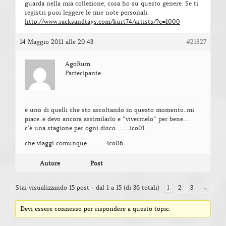
guarda nella mia collezione, cosa ho su questo genere. Se ti
registri puoi leggere le mie note personali.
http://www.racksandtags.com/kurt74/artists/?c=1000
14 Maggio 2011 alle 20:43
#21827
AgoRum
Partecipante
è uno di quelli che sto ascoltando in questo momento..mi
piace..e devo ancora assimilarlo e “vivermelo” per bene…
c’è una stagione per ogni disco… …ico01
che viaggi comunque……… ico06
Autore
Post
Stai visualizzando 15 post - dal 1 a 15 (di 36 totali)
1
2
3
→
Devi essere connesso per rispondere a questo topic.