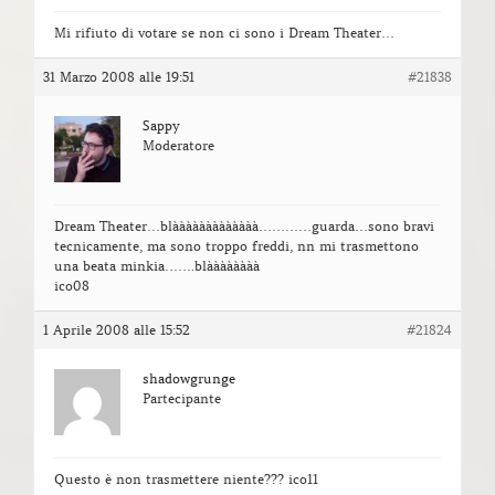
Mi rifiuto di votare se non ci sono i Dream Theater…
31 Marzo 2008 alle 19:51
#21838
Sappy
Moderatore
Dream Theater…blààààààààààààà…………guarda…sono bravi
tecnicamente, ma sono troppo freddi, nn mi trasmettono
una beata minkia…….blàààààààà
ico08
1 Aprile 2008 alle 15:52
#21824
shadowgrunge
Partecipante
Questo è non trasmettere niente??? ico11