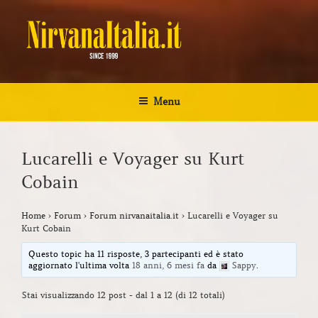
Salta
al
contenuto
NIRVANA ITALIA
Kurt Cobain Biografia Discografia
Menu
Lucarelli e Voyager su Kurt
Cobain
Home
›
Forum
›
Forum nirvanaitalia.it
›
Lucarelli e Voyager su
Kurt Cobain
Questo topic ha 11 risposte, 3 partecipanti ed è stato
aggiornato l'ultima volta
18 anni, 6 mesi fa
da
Sappy
.
Stai visualizzando 12 post - dal 1 a 12 (di 12 totali)