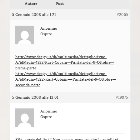
Autore
Post
5 Gennaio 2008 alle 1:21
#2065
Anonimo
Ospite
http://www.deejay.it/dj/multimedia/dettaglio/type-
A/idMedia-4323/Kurt-Cobain—Puntata-del-9-Ottobre—
prima-parte
http://www.deejay.it/dj/multimedia/dettaglio/type-
A/idMedia-4322/Kurt-Cobain—-Puntata-del-9-Ottobre—
seconda-parte
5 Gennaio 2008 alle 12:01
#19875
Anonimo
Ospite
Eilà, grazie del link!! Non sapevo neppure che Lucarelli si