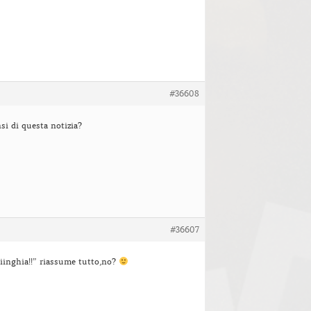
#36608
si di questa notizia?
#36607
iiinghia!!” riassume tutto,no?