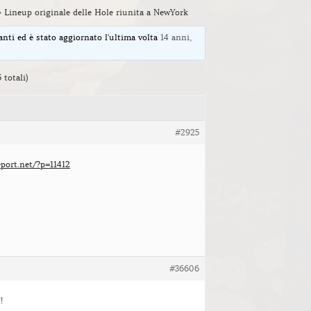
›
Lineup originale delle Hole riunita a NewYork
anti ed è stato aggiornato l'ultima volta
14 anni,
 totali)
#2925
eport.net/?p=11412
#36606
!