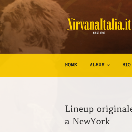
Salta
al
contenuto
NIRVANA I
Kurt Cobain Biografia Discogr
HOME
ALBUM
BIO
Lineup original
a NewYork