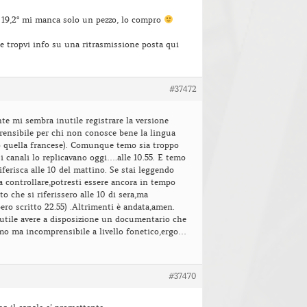
a 19,2° mi manca solo un pezzo, lo compro
e tropvi info su una ritrasmissione posta qui
#37472
e mi sembra inutile registrare la versione
rensibile per chi non conosce bene la lingua
o quella francese). Comunque temo sia troppo
 i canali lo replicavano oggi….alle 10.55. E temo
riferisca alle 10 del mattino. Se stai leggendo
 a controllare,potresti essere ancora in tempo
to che si riferissero alle 10 di sera,ma
ro scritto 22.55) .Altrimenti è andata,amen.
utile avere a disposizione un documentario che
mo ma incomprensibile a livello fonetico,ergo…
#37470