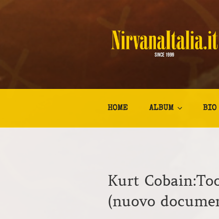
Salta
al
contenuto
NIRVANA I
Kurt Cobain Biografia Discogr
HOME
ALBUM
BIO
Kurt Cobain:Too
(nuovo documen