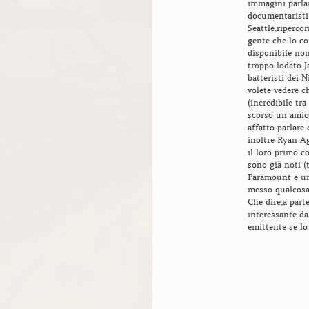
immagini parlan
documentaristi
Seattle,riperco
gente che lo co
disponibile non
troppo lodato J
batteristi dei 
volete vedere c
(incredibile tra
scorso un amic
affatto parlare
inoltre Ryan Ag
il loro primo c
sono già noti (t
Paramount e un
messo qualcosa a
Che dire,a part
interessante da
emittente se lo