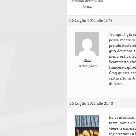
Amministratore del
forum
26 Luglio 2012 alle 17:48
Tranqui,è già st
possa vedere se
prendo.Restere
giro dovrebbe t
meno ostica. S
Rixx
Scommetto che 
Partecipante
francese,capire
Cmq questa sett
catturarlo in A
di Arte.
26 Luglio 2012 alle 21:40
ho controllato, 
astra, non su h
viene trasmess
registrazioni a 