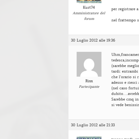
Kurt74
per registrare 
Amministratore del
forum
nel frattempo s
30 Luglio 2012 alle 19:36
Uhm,francament
tedesca,incomp
(sarebbe megli
tardi: entrambi
che l’orario si 
Rixx
adesso e riesci
Partecipante
(nel caso fortui
dubito….avrebbe
Sarebbe cmq in
si vede benissi
30 Luglio 2012 alle 21:33