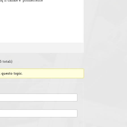
mq il canale e’ promettente
6 totali)
 questo topic.