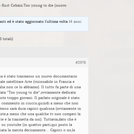
›
Kurt Cobain:Too young to die (nuovo
anti ed è stato aggiornato l'ultima volta
14 anni
6 totali)
#2976
sa è stato trasmesso un nuovo documentario
le satellitare Arte (visionabile in Francia e
lia non ce lo abbiamo). Il tutto fa parte di una
lata “Too young to die”,ovviamente dedicata
rte troppo giovani. Il parlato originale è stato
l commento in crucco,quindi a meno che non
etesco sarà dura capirci qualcosa (ovviamente in
siste,a meno che una qualche tv non comperi la
rie e la trasmetta da noi). Tuttavia,dato che è
 su youtube (in quattro parti,qui posto la
iata la merita decisamente… Capirci o no,le