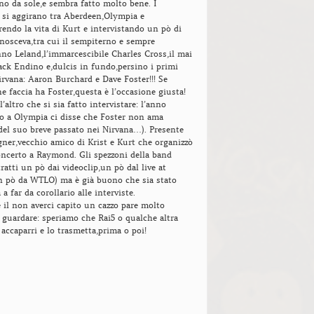
o da sole,e sembra fatto molto bene. I
 si aggirano tra Aberdeen,Olympia e
rrendo la vita di Kurt e intervistando un pò di
nosceva,tra cui il sempiterno e sempre
no Leland,l’immarcescibile Charles Cross,il mai
ack Endino e,dulcis in fundo,persino i primi
Nirvana: Aaron Burchard e Dave Foster!!! Se
he faccia ha Foster,questa è l’occasione giusta!
 l’altro che si sia fatto intervistare: l’anno
o a Olympia ci disse che Foster non ama
 del suo breve passato nei Nirvana…). Presente
ner,vecchio amico di Krist e Kurt che organizzò
oncerto a Raymond. Gli spezzoni della band
ratti un pò dai videoclip,un pò dal live at
 pò da WTLO) ma è già buono che sia stato
 far da corollario alle interviste.
e il non averci capito un cazzo pare molto
 guardare: speriamo che Rai5 o qualche altra
 accaparri e lo trasmetta,prima o poi!