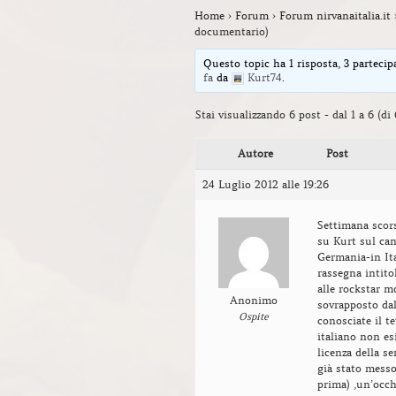
Home
›
Forum
›
Forum nirvanaitalia.it
documentario)
Questo topic ha 1 risposta, 3 partecip
fa
da
Kurt74
.
Stai visualizzando 6 post - dal 1 a 6 (di 
Autore
Post
24 Luglio 2012 alle 19:26
Settimana scor
su Kurt sul cana
Germania-in Ita
rassegna intito
alle rockstar mo
Anonimo
sovrapposto da
Ospite
conosciate il t
italiano non e
licenza della se
già stato messo
prima) ,un’occh