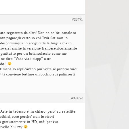
#37471
ato registrato da altri! Non so se ‘sti canale si
nza pagare,di certo io col Tivù Sat non lo
bbe comunque lo scoglio della lingua,ma in
rovarsi anche la versione francese,sicuramente
oprattutto per un brianzolaccio come me!
se dico “Vada via i ciapp” a un
bbe!!
imana lo replicavano più volte,se proprio vuoi
+ ti conviene buttare un’occhio sui palinsesti
#37469
Arte in tedesco e’ in chiaro, pero’ su satellite
otbird, ecco perche’ non lo ricevi
o gratuitamente in HD, indi per cui
livello blu-ray