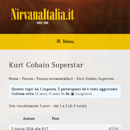
Salta
al
contenuto
NIRVANA ITALIA
Kurt Cobain Biografia Discografia
Menu
Kurt Cobain Superstar
Home
›
Forum
›
Forum nirvanaitalia.it
›
Kurt Cobain Superstar
Questo topic ha 1 risposta, 2 partecipanti ed è stato aggiornato
l'ultima volta
12 anni, 4 mesi fa
da
Luigionio
.
Stai visualizzando 3 post - dal 1 a 3 (di 3 totali)
Autore
Post
2 Aprile 2014 alle 8:17
#3268