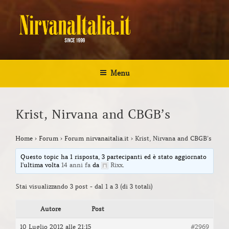
Salta
al
contenuto
NIRVANA ITALIA
Kurt Cobain Biografia Discografia
Menu
Krist, Nirvana and CBGB’s
Home
›
Forum
›
Forum nirvanaitalia.it
›
Krist, Nirvana and CBGB’s
Questo topic ha 1 risposta, 3 partecipanti ed è stato aggiornato
l'ultima volta
14 anni fa
da
Rixx
.
Stai visualizzando 3 post - dal 1 a 3 (di 3 totali)
Autore
Post
10 Luglio 2012 alle 21:15
#2969