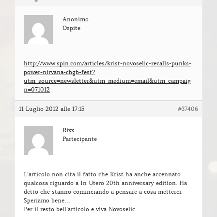
Anonimo
Ospite
http://www.spin.com/articles/krist-novoselic-recalls-punks-
power-nirvana-cbgb-fest?
utm_source=newsletter&utm_medium=email&utm_campaig
n=071012
11 Luglio 2012 alle 17:15
#37406
Rixx
Partecipante
L’articolo non cita il fatto che Krist ha anche accennato
qualcosa riguardo a In Utero 20th anniversary edition. Ha
detto che stanno cominciando a pensare a cosa metterci.
Speriamo bene…
Per il resto bell’articolo e viva Novoselic.