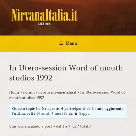
Salta
al
contenuto
NIRVANA ITALIA
Kurt Cobain Biografia Discografia
Menu
In Utero-session Word of mouth
studios 1992
Home
›
Forum
›
Forum nirvanaitalia.it
›
In Utero-session Word of
mouth studios 1992
Questo topic ha 6 risposte, 4 partecipanti ed è stato aggiornato
l'ultima volta
14 anni, 4 mesi fa
da
Sappy
.
Stai visualizzando 7 post - dal 1 a 7 (di 7 totali)