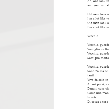
Ah, one look i
and you can tel
Old man look at
I’m a lot like y
Old man look at
I’m a lot like y
Vecchio
Vecchio, guarda
Somiglio molto
Vecchio, guarda
Somiglio molto
Vecchio, guarda
Sono 24 ma ce 
tanti
Vivo da solo in
Amori persi, a 
Dammi cose che
Come una monet
in aria
Di corsa a casa