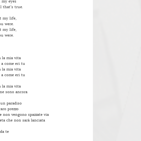
n my eyes
l that’s true.
 my life,
ou were.
 my life,
ou were.
 la mia vita
 a come eri tu
 la mia vita
 a come eri tu
 la mia vita
ne sono ancora
 un paradiso
caro prezzo
 non vengono spazzate via
a che non sarà lanciata
 da te