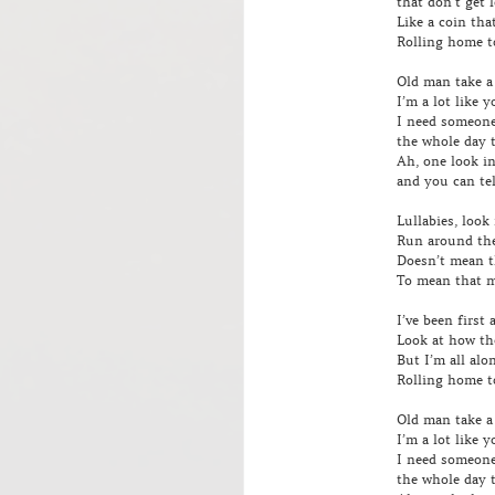
that don’t get l
Like a coin tha
Rolling home t
Old man take a 
I’m a lot like y
I need someone
the whole day 
Ah, one look i
and you can tel
Lullabies, look
Run around the
Doesn’t mean 
To mean that 
I’ve been first 
Look at how th
But I’m all alon
Rolling home t
Old man take a 
I’m a lot like y
I need someone
the whole day 