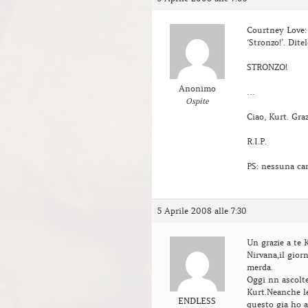
Courtney Love: 
‘Stronzo!’. Dite
STRONZO!
Anonimo
…
Ospite
Ciao, Kurt. Graz
R.I.P.
PS: nessuna can
5 Aprile 2008 alle 7:30
Un grazie a te 
Nirvana,il gior
merda.
Oggi nn ascolt
Kurt.Neanche le
ENDLESS
questo gia ho 