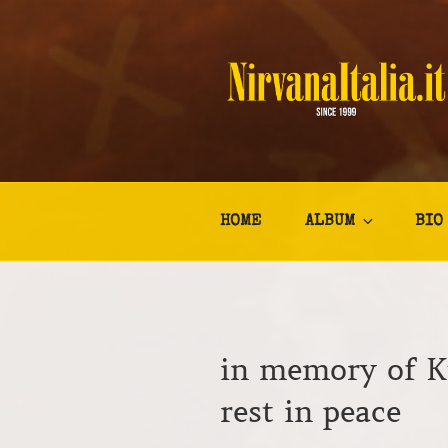
Salta
al
contenuto
NIRVANA I
Kurt Cobain Biografia Discogr
HOME
ALBUM
BIO
in memory of 
rest in peace