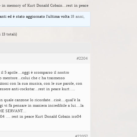
›
in memory of Kurt Donald Cobain…rest in peace
anti ed è stato aggiornato l'ultima volta
18 anni,
 13 totali)
#2204
 il 5 aprile….oggi è scomparso il nostro
ro mentore…colui che c ha trasmesso
ioni con la sua musica, con le sue parole, con
essere anti-rockstar…rest in peace kurt…..
on quale canzone lo ricordate…cioè….qual’è la
i vi fà pensare in maniera incredibile a lui….la
THE SERVANT…
o04 …. rest in peace Kurt Donald Cobain ico04
#22057