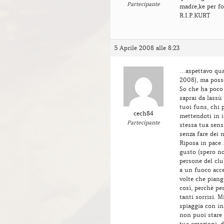
Partecipante
madre,ke per fo
R.I.P.KURT
5 Aprile 2008 alle 8:23
…aspettavo qua
2008), ma posso
So che ha poco
saprai da lassù 
tuoi funs, chi 
cech84
mettendoti in 
Partecipante
stessa tua sens
senza fare dei 
Riposa in pace…
gusto (spero no
persone del club
a un fuoco acces
volte che piang
così, perchè pe
tanti sorrisi. M
spiaggia con in
non puoi stare 
tue emozioni, d