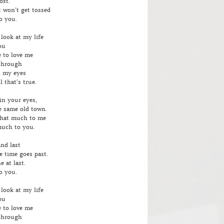
ost.
t won’t get tossed
o you.
look at my life
ou
 to love me
through
n my eyes
l that’s true.
 in your eyes,
 same old town.
that much to me
much to you.
and last
e time goes past.
e at last.
o you.
look at my life
ou
 to love me
through