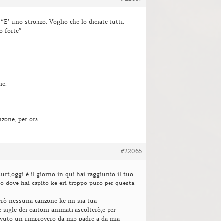
“E’ uno stronzo. Voglio che lo diciate tutti:
lo forte”
ie.
zone, per ora.
#22065
Kurt,oggi è il giorno in qui hai raggiunto il tuo
no dove hai capito ke eri troppo puro per questa
erò nessuna canzone ke nn sia tua
 sigle dei cartoni animati ascolterò,e per
avuto un rimprovero da mio padre a da mia