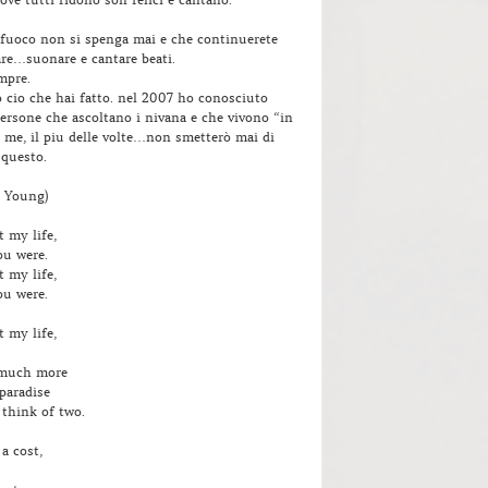
 fuoco non si spenga mai e che continuerete
re…suonare e cantare beati.
mpre.
o cio che hai fatto. nel 2007 ho conosciuto
persone che ascoltano i nivana e che vivono “in
 me, il piu delle volte…non smetterò mai di
 questo.
 Young)
 my life,
ou were.
 my life,
ou were.
 my life,
 much more
 paradise
think of two.
 a cost,