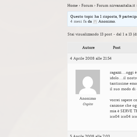
Home
›
Forum
›
Forum nirvanaitalia.it
Questo topic ha 1 risposta, 9 partecip
4 mesi fa
da
Anonimo
.
Stai visualizzando 13 post - dal 1 a 13 (di
Autore
Post
4 Aprile 2008 alle 21:54
ragazzi….oggi è
idolo….il nost
tantissime emoz
il suo modo di 
Anonimo
vorrei sapere c
Ospite
canzone che ogg
mia è SERVE 
ico04 ico04 ic
5 Aprile 2008 alle 7:03