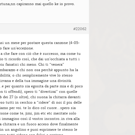
rtuna,nn capiranno mai quello ke io provo.
#22062
si un mese per postare questa canzone (4-05-
 fare un’eccezione.
 a che fare con ciò che è successo, ma come tu
io ti ricordo così, che dai un’occhiata a tutti i
piu fanatici chi meno. Chi ti “venera”
imbarazzo e chi non osa perchè appunto ha la
ibilità; o chi semplicemente vive lo stesso
nirvana e della tua immagine una divinità.
e per quanto sia egosita da parte mia e di poco
n ti offendi), spero ti “divertirai” con quelle
 dei 27 (o oltre), chi suona la chitarra davanti
o tutti in cerchio a “ridere” di noi il piu delle
iamo per voi. te lo dico col cuore…spero sia
rsone come te, jimi, jim etc etc meritate solo
i immagino così il vostro incontro..in riva alla
a chitarra e un fuoco acceso dove finalmente
in un angolino e puoi esprimere te stesso le
ove tutti ridono son felici e cantano.