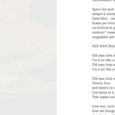
Spero che quel
sempre a suona
Siate felici…se
Grazie per tutt
un’infinità di 
simbiosi” come
ringraziarti per
OLD MAN (Neil
Old man look at
I’m a lot like y
Old man look at
I’m a lot like y
Old man look at
Twenty four
and there’s so
Live alone in a
That makes me 
Love lost, such
Give me things