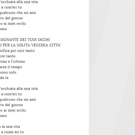
’occhiata alla mia vita
 a com’eri tu
qualcuno che mi ami
o del giorno
o ai miei occhi
 vero
SOGNANTE DEI TUOI OCCHI
O PER LA SOLITA VECCHIA CITTA’
ifica poi così tanto
dire tanto
rimo e l’ultimo
ssa il tempo
 sono solo
 da te
’occhiata alla mia vita
 a com’eri tu
qualcuno che mi ami
o del giorno
o ai miei occhi
 vero
 la mia vita
 a come eri tu