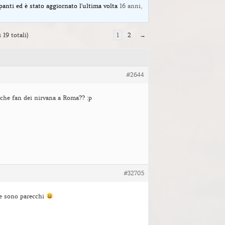
panti ed è stato aggiornato l'ultima volta
16 anni,
 19 totali)
1
2
→
#2644
lche fan dei nirvana a Roma?? :p
#32705
e sono parecchi