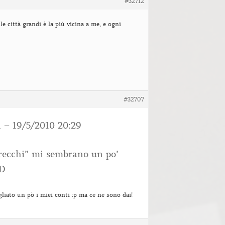
#32712
le città grandi è la più vicina a me, e ogni
#32707
n – 19/5/2010 20:29
arecchi” mi sembrano un po’
XD
iato un pò i miei conti :p ma ce ne sono dai!