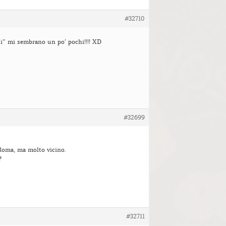
#32710
i” mi sembrano un po’ pochi!!!! XD
#32699
Roma, ma molto vicino.
?
#32711