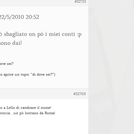
#32713
22/5/2010 20:52
sbagliato un pò i miei conti :p
sono dai!
dove sei?
io aprire un topic “di dove sei?”)
#32708
a Lello di cambiare il nome!
rovincia…un pò lontano da Roma!