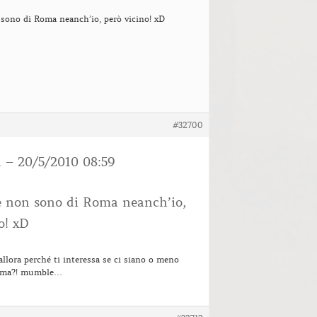
sono di Roma neanch’io, però vicino! xD
#32700
n – 20/5/2010 08:59
 non sono di Roma neanch’io,
o! xD
lora perché ti interessa se ci siano o meno
Roma?! mumble…