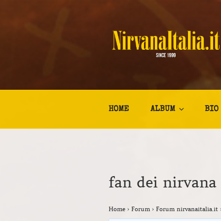
Salta
al
contenuto
NIRVANA I
Kurt Cobain Biografia Discogr
HOME
ALBUM
BIO
fan dei nirvan
Home
›
Forum
›
Forum nirvanaitalia.it