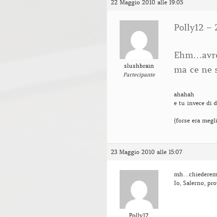
22 Maggio 2010 alle 19:05
Polly12 – 
Ehm…avrò 
slushbrain
ma ce ne 
Partecipante
ahahah
e tu invece di 
(forse era megl
23 Maggio 2010 alle 15:07
mh…chiederemo 
Io, Salerno, p
Polly12