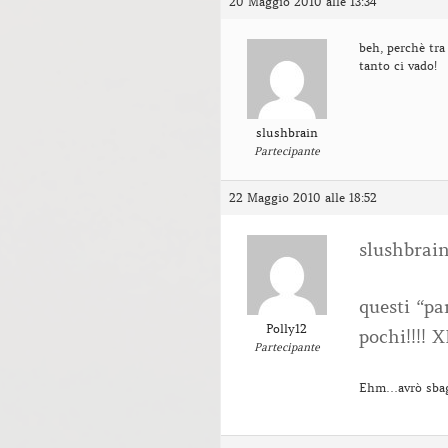
20 Maggio 2010 alle 13:34
beh, perchè tra 
tanto ci vado!
slushbrain
Partecipante
22 Maggio 2010 alle 18:52
slushbrai
questi “p
Polly12
pochi!!!! 
Partecipante
Ehm…avrò sbagl