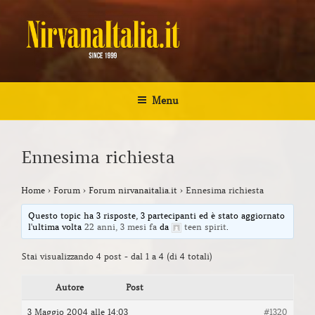
Salta
al
contenuto
NIRVANA ITALIA
Kurt Cobain Biografia Discografia
Menu
Ennesima richiesta
Home
›
Forum
›
Forum nirvanaitalia.it
›
Ennesima richiesta
Questo topic ha 3 risposte, 3 partecipanti ed è stato aggiornato
l'ultima volta
22 anni, 3 mesi fa
da
teen spirit
.
Stai visualizzando 4 post - dal 1 a 4 (di 4 totali)
Autore
Post
3 Maggio 2004 alle 14:03
#1320