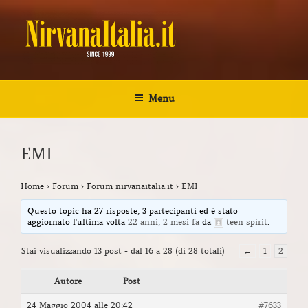
Salta
al
contenuto
NIRVANA ITALIA
Kurt Cobain Biografia Discografia
Menu
EMI
Home
›
Forum
›
Forum nirvanaitalia.it
›
EMI
Questo topic ha 27 risposte, 3 partecipanti ed è stato
aggiornato l'ultima volta
22 anni, 2 mesi fa
da
teen spirit
.
Stai visualizzando 13 post - dal 16 a 28 (di 28 totali)
←
1
2
Autore
Post
24 Maggio 2004 alle 20:42
#7633