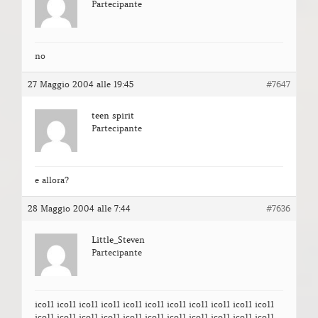
Partecipante
no
27 Maggio 2004 alle 19:45
#7647
teen spirit
Partecipante
e allora?
28 Maggio 2004 alle 7:44
#7636
Little_Steven
Partecipante
ico11 ico11 ico11 ico11 ico11 ico11 ico11 ico11 ico11 ico11 ico11
ico11 ico11 ico11 ico11 ico11 ico11 ico11 ico11 ico11 ico11 ico11