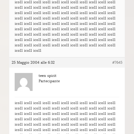
ico11 ico11 ico11 ico11 ico11 ico11 ico11 ico11 ico11 ico11 ico11
ico11 ico11 ico11 ico11 ico11 ico11 ico11 ico11 ico11 ico11 ico11
ico11 ico11 ico11 ico11 ico11 ico11 ico11 ico11 ico11 ico11 ico11
ico11 ico11 ico11 ico11 ico11 ico11 ico11 ico11 ico11 ico11 ico11
ico11 ico11 ico11 ico11 ico11 ico11 ico11 ico11 ico11 ico11 ico11
ico11 ico11 ico11 ico11 ico11 ico11 ico11 ico11 ico11 ico11 ico11
ico11 ico11 ico11 ico11 ico11 ico11 ico11 ico11 ico11 ico11 ico11
ico11 ico11 ico11 ico11 ico11 ico11 ico11 ico11 ico11 ico11 ico11
ico11 ico11 ico11 ico11 ico11 ico11 ico11 ico11 ico11 ico11 ico11
ico11 ico11 ico11
25 Maggio 2004 alle 6:32
#7645
teen spirit
Partecipante
ico11 ico11 ico11 ico11 ico11 ico11 ico11 ico11 ico11 ico11 ico11
ico11 ico11 ico11 ico11 ico11 ico11 ico11 ico11 ico11 ico11 ico11
ico11 ico11 ico11 ico11 ico11 ico11 ico11 ico11 ico11 ico11 ico11
ico11 ico11 ico11 ico11 ico11 ico11 ico11 ico11 ico11 ico11 ico11
ico11 ico11 ico11 ico11 ico11 ico11 ico11 ico11 ico11 ico11 ico11
ico11 ico11 ico11 ico11 ico11 ico11 ico11 ico11 ico11 ico11 ico11