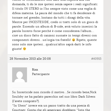
domanda, ti do le mie ipotesi senza sapere i reali significati:
Il titolo IN UTERO io l’ho sempre visto come una voglia di
difesa materna. La paura del mondo che ti fa desiderare di
tornare nel grembo, lontano da tutti i disagi della vita.
Mentre per INCESTESIDE, credo si tratti solo di un gioco di
parole. Essendo un album di B-side, avrà voluto inserirci la
parola Incesto forse perchè è come considerava l’album…
cioè un disco fatto di canzoni suonate in tempi diversi con
componenti diversi…un’orgia tra fratelli!
Ripeto, queste
sono solo mie ipotesi…qualcun’altro saprà darti le info
giuste!
28 Novembre 2013 alle 20:08
#40915
Rixx
Partecipante
Su Incesticide non ricordo il motivo…Se ricordo bene,Nick
Soulsby ne ha parlato parecchio nel suo libro Dark Silvers
(l’avete comprato?).
“In Utero” invece era un passo tratto da una poesia di
Courtney. Conta che gli americani direbbero “Into the