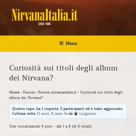
Salta
al
contenuto
NIRVANA ITALIA
Kurt Cobain Biografia Discografia
Menu
Curiosità sui titoli degli album
dei Nirvana?
Home
›
Forum
›
Forum nirvanaitalia.it
›
Curiosità sui titoli degli
album dei Nirvana?
Questo topic ha 1 risposta, 5 partecipanti ed è stato aggiornato
l'ultima volta
12 anni, 8 mesi fa
da
Luigionio
.
Stai visualizzando 8 post - dal 1 a 8 (di 8 totali)