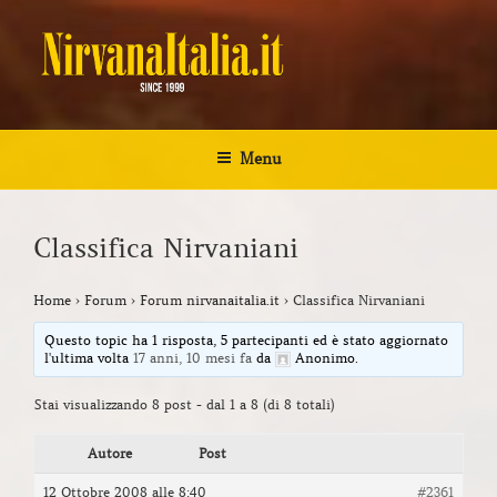
Salta
al
contenuto
NIRVANA ITALIA
Kurt Cobain Biografia Discografia
Menu
Classifica Nirvaniani
Home
›
Forum
›
Forum nirvanaitalia.it
›
Classifica Nirvaniani
Questo topic ha 1 risposta, 5 partecipanti ed è stato aggiornato
l'ultima volta
17 anni, 10 mesi fa
da
Anonimo
.
Stai visualizzando 8 post - dal 1 a 8 (di 8 totali)
Autore
Post
12 Ottobre 2008 alle 8:40
#2361