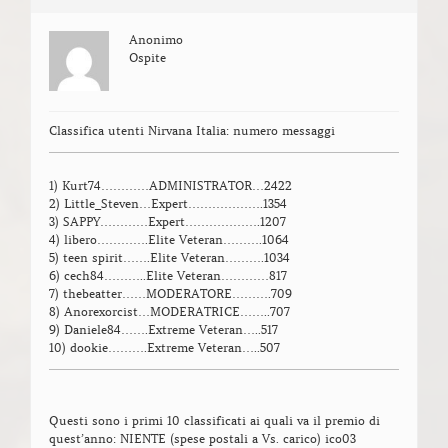
Anonimo
Ospite
Classifica utenti Nirvana Italia: numero messaggi
1) Kurt74…………ADMINISTRATOR…2422
2) Little_Steven…Expert……………….1354
3) SAPPY…………Expert……………….1207
4) libero………….Elite Veteran……….1064
5) teen spirit…….Elite Veteran……….1034
6) cech84………..Elite Veteran…………817
7) thebeatter……MODERATORE……….709
8) Anorexorcist…MODERATRICE……..707
9) Daniele84…….Extreme Veteran…..517
10) dookie……….Extreme Veteran…..507
Questi sono i primi 10 classificati ai quali va il premio di
quest’anno: NIENTE (spese postali a Vs. carico) ico03