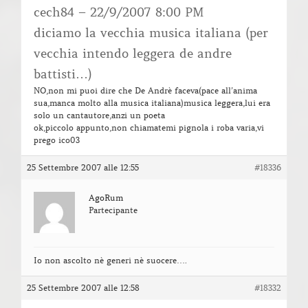
cech84 – 22/9/2007 8:00 PM
diciamo la vecchia musica italiana (per
vecchia intendo leggera de andre
battisti…)
NO,non mi puoi dire che De Andrè faceva(pace all’anima
sua,manca molto alla musica italiana)musica leggera,lui era
solo un cantautore,anzi un poeta
ok,piccolo appunto,non chiamatemi pignola i roba varia,vi
prego ico03
25 Settembre 2007 alle 12:55
#18336
AgoRum
Partecipante
Io non ascolto nè generi nè suocere….
25 Settembre 2007 alle 12:58
#18332