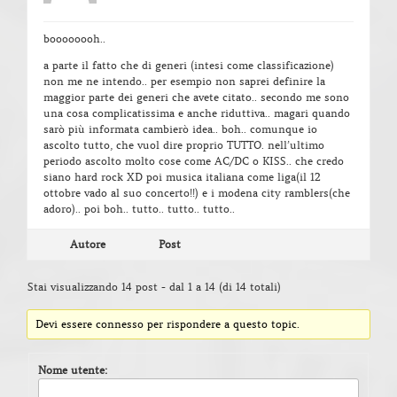
boooooooh..
a parte il fatto che di generi (intesi come classificazione)
non me ne intendo.. per esempio non saprei definire la
maggior parte dei generi che avete citato.. secondo me sono
una cosa complicatissima e anche riduttiva.. magari quando
sarò più informata cambierò idea.. boh.. comunque io
ascolto tutto, che vuol dire proprio TUTTO. nell’ultimo
periodo ascolto molto cose come AC/DC o KISS.. che credo
siano hard rock XD poi musica italiana come liga(il 12
ottobre vado al suo concerto!!) e i modena city ramblers(che
adoro).. poi boh.. tutto.. tutto.. tutto..
Autore
Post
Stai visualizzando 14 post - dal 1 a 14 (di 14 totali)
Devi essere connesso per rispondere a questo topic.
Nome utente: