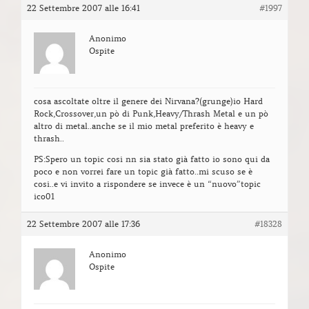
22 Settembre 2007 alle 16:41
#1997
Anonimo
Ospite
cosa ascoltate oltre il genere dei Nirvana?(grunge)io Hard
Rock,Crossover,un pò di Punk,Heavy/Thrash Metal e un pò
altro di metal..anche se il mio metal preferito è heavy e
thrash..
PS:Spero un topic cosi nn sia stato già fatto io sono qui da
poco e non vorrei fare un topic già fatto..mi scuso se è
cosi..e vi invito a rispondere se invece è un “nuovo”topic
ico01
22 Settembre 2007 alle 17:36
#18328
Anonimo
Ospite