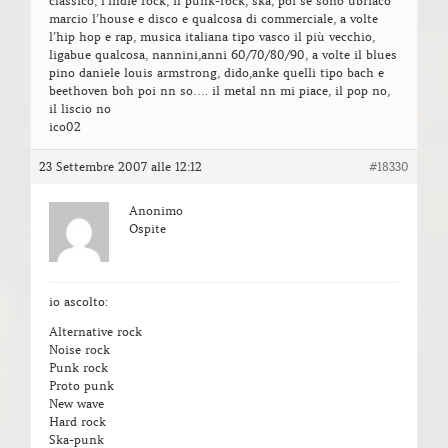
classico, l’indie rock, il punk-rock, ska, poi se sono ubriaco
marcio l’house e disco e qualcosa di commerciale, a volte
l’hip hop e rap, musica italiana tipo vasco il più vecchio,
ligabue qualcosa, nannini,anni 60/70/80/90, a volte il blues
pino daniele louis armstrong, dido,anke quelli tipo bach e
beethoven boh poi nn so…. il metal nn mi piace, il pop no,
il liscio no
ico02
23 Settembre 2007 alle 12:12
#18330
Anonimo
Ospite
io ascolto:
Alternative rock
Noise rock
Punk rock
Proto punk
New wave
Hard rock
Ska-punk