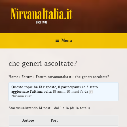
Salta
al
contenuto
NIRVANA ITALIA
Kurt Cobain Biografia Discografia
Menu
che generi ascoltate?
Home
›
Forum
›
Forum nirvanaitalia.it
›
che generi ascoltate?
Questo topic ha 13 risposte, 8 partecipanti ed è stato
aggiornato l'ultima volta
18 anni, 10 mesi fa
da
Nirvana.kurt
.
Stai visualizzando 14 post - dal 1 a 14 (di 14 totali)
Autore
Post