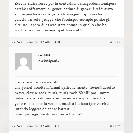
Ecco,lo ridico,forse per la centesima volta,perdonatemi,però
perchè soffermarsi ai generi,parlare di generi è ridduttivo…
anche perchè è come generalizzare,può capitare che mi
paiccia un solo gruppo che faccia,per esempio,punke gli
altri no…spero di essere stata chiara in quello che ho
scritto…e di non essere ripetitiva ico03
22 Settembre 2007 alle 18:00
#18338
cech84
Partecipante
ciao a te nuovo arrivato!!!
che generi ascolto…fammi aprire la mente…bene!!! ascolto
heavy, classic rock, punk, punk rock, SKA!!!! poi…mmm
indie…e spero di non aver dimenticato qualche altro
genere…diciamo la vecchia musica italiana (per vecchia
intendo leggera de andre battisti…)
buon proseguimento in questo forum!!
22 Settembre 2007 alle 18:53
#18329