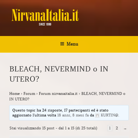
Salta
al
contenuto
NIRVANA ITALIA
Kurt Cobain Biografia Discografia
Menu
BLEACH, NEVERMIND o IN
UTERO?
Home
›
Forum
›
Forum nirvanaitalia.it
›
BLEACH, NEVERMIND o
IN UTERO?
Questo topic ha 24 risposte, 17 partecipanti ed è stato
aggiornato l'ultima volta
18 anni, 8 mesi fa
da
KURTIN@
.
Stai visualizzando 15 post - dal 1 a 15 (di 25 totali)
1
2
→