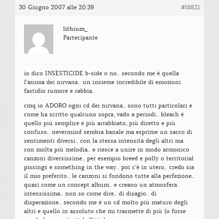
30 Giugno 2007 alle 20:39
#16821
lithium_
Partecipante
io dico INSESTICIDE b-side o no.. secondo me è quella
l’anima dei nirvana.. un insieme incredibile di emozioni
fastidio rumore e rabbia..
cmq io ADORO ogni cd dei nirvana.. sono tutti particolari e
come ha scritto qualcuno sopra, vado a periodi.. bleach è
quello più semplice e più arrabbiato, più diretto e più
confuso.. nevermind sembra banale ma esprime un sacco di
sentimenti diversi.. con la stessa intensità degli altri ma
con molta più melodia.. e riesce a unire in modo armonico
canzoni diversissime.. per esempio breed e polly o territorial
pissings e something in the way.. poi c’è in utero.. credo sia
il mio preferito.. le canzoni si fondono tutte alla perfezione..
quasi come un concept album.. e creano un atmosfera
intensissima.. non so come dire.. di disagio.. di
disperazione.. secondo me è un cd molto più maturo degli
altri e quello in assoluto che mi trasmette di più (o forse