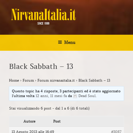
Salta
al
contenuto
NIRVANA ITALIA
Kurt Cobain Biografia Discografia
Menu
Black Sabbath – 13
Home
›
Forum
›
Forum nirvanaitalia.it
›
Black Sabbath – 13
Questo topic ha 4 risposte, 3 partecipanti ed è stato aggiornato
l'ultima volta
12 anni, 11 mesi fa
da
Dead Soul
.
Stai visualizzando 6 post - dal 1 a 6 (di 6 totali)
Autore
Post
13 Agosto 2013 alle 16:49
#3087