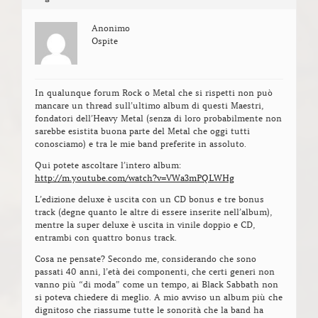
Anonimo
Ospite
In qualunque forum Rock o Metal che si rispetti non può
mancare un thread sull’ultimo album di questi Maestri,
fondatori dell’Heavy Metal (senza di loro probabilmente non
sarebbe esistita buona parte del Metal che oggi tutti
conosciamo) e tra le mie band preferite in assoluto.
Qui potete ascoltare l’intero album:
http://m.youtube.com/watch?v=VWa3mPQLWHg
L’edizione deluxe è uscita con un CD bonus e tre bonus
track (degne quanto le altre di essere inserite nell’album),
mentre la super deluxe è uscita in vinile doppio e CD,
entrambi con quattro bonus track.
Cosa ne pensate? Secondo me, considerando che sono
passati 40 anni, l’età dei componenti, che certi generi non
vanno più “di moda” come un tempo, ai Black Sabbath non
si poteva chiedere di meglio. A mio avviso un album più che
dignitoso che riassume tutte le sonorità che la band ha