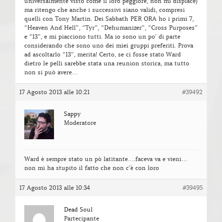
universalmente visto come il loro peggiore, non mi dispiace)
ma ritengo che anche i successivi siano validi, compresi
quelli con Tony Martin. Dei Sabbath PER ORA ho i primi 7,
“Heaven And Hell”, “Tyr”, “Dehumanizer”, “Cross Purposes”
e “13”, e mi piacciono tutti. Ma io sono un po’ di parte
considerando che sono uno dei miei gruppi preferiti. Prova
ad ascoltarlo “13”, merita! Certo, se ci fosse stato Ward
dietro le pelli sarebbe stata una reunion storica, ma tutto
non si può avere…
17 Agosto 2013 alle 10:21
#39492
Sappy
Moderatore
Ward è sempre stato un pò latitante….faceva va e vieni…
non mi ha stupito il fatto che non c’è con loro
17 Agosto 2013 alle 10:34
#39495
Dead Soul
Partecipante